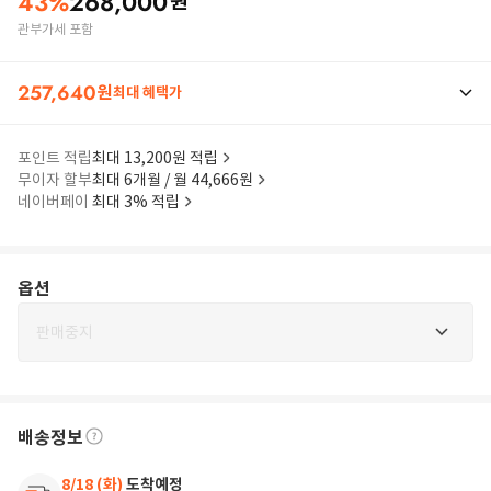
43
%
268,000
원
관부가세 포함
257,640
원
최대 혜택가
포인트 적립
최대 13,200원 적립
무이자 할부
최대 6개월 / 월 44,666원
네이버페이
최대 3% 적립
옵션
판매중지
배송정보
8/18 (화)
도착예정