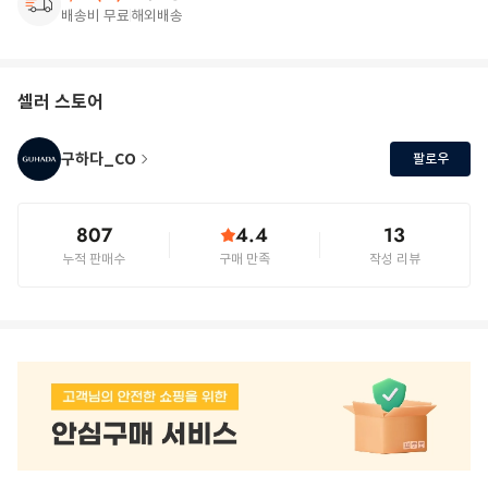
배송비 무료
해외배송
셀러 스토어
구하다_CO
팔로우
807
4.4
13
누적 판매수
구매 만족
작성 리뷰