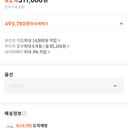
42
%
511,000
원
관부가세 포함
495,780
원
최대 혜택가
포인트 적립
최대 14,800원 적립
무이자 할부
최대 6개월 / 월 85,166원
네이버페이
최대 3% 적립
옵션
판매중지
배송정보
8/18 (화)
도착예정