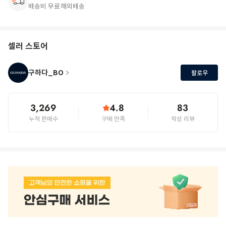
배송비 무료
해외배송
셀러 스토어
구하다_BO
팔로우
3,269
4.8
83
누적 판매수
구매 만족
작성 리뷰