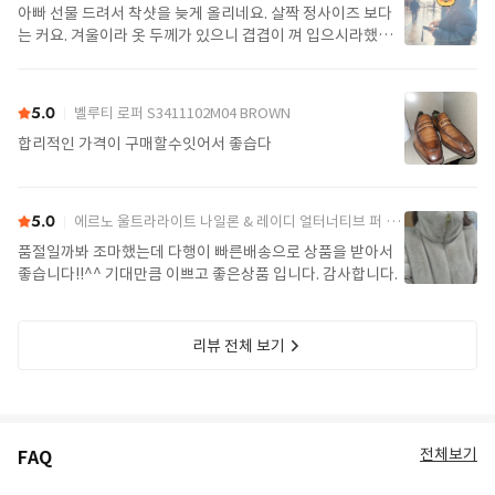
아빠 선물 드려서 착샷을 늦게 올리네요. 살짝 정사이즈 보다
는 커요. 겨울이라 옷 두께가 있으니 겹겹이 껴 입으시라했어
요. 가볍고 좋아요.
5.0
벨루티 로퍼 S3411102M04 BROWN
합리적인 가격이 구매할수잇어서 좋습다
5.0
에르노 울트라라이트 나일론 & 레이디 얼터너티브 퍼 케이프 PI002017D 12017Z 1985Chatilly Beige
품절일까봐 조마했는데 다행이 빠른배송으로 상품을 받아서
좋습니다!!^^ 기대만큼 이쁘고 좋은상품 입니다. 감사합니다.
리뷰 전체 보기
전체보기
FAQ