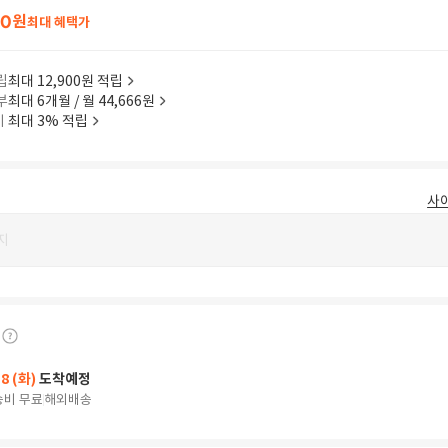
40
원
최대 혜택가
립
최대 12,900원 적립
부
최대 6개월 / 월 44,666원
이
최대 3% 적립
사
지
18 (화)
도착예정
송비 무료
해외배송