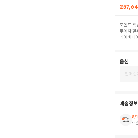
257,6
포인트 적
무이자 할
네이버페
옵션
판매중
배송정보
8/
배