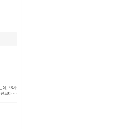
데, 38사
사진보다 약