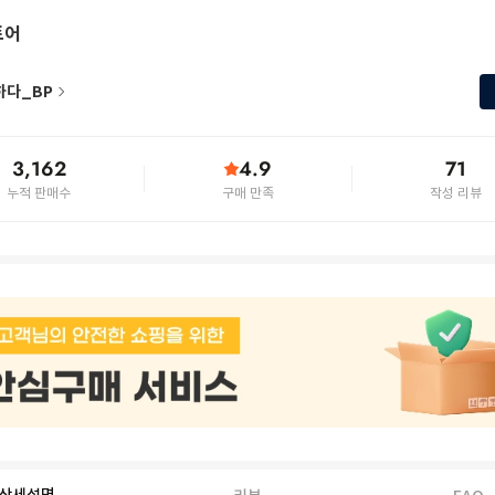
토어
하다_BP
3,162
4.9
71
누적 판매수
구매 만족
작성 리뷰