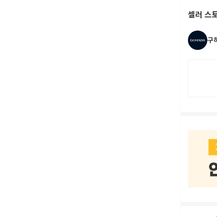
셀러 스
구