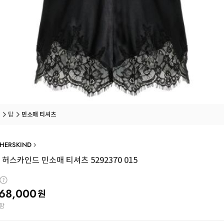
탑
민소매 티셔츠
 HERSKIND
허스카인드 민소매 티셔츠 5292370 015
68,000
원
함