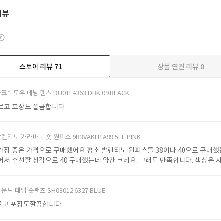
리뷰
스토어 리뷰
71
상품 연관 리뷰
0
더보기
크쉐도우 데님 팬츠 DU01F4363 DBK 09 BLACK
르고 포장도 깔금합니다
렌티노 가라바니 숏 원피스 9B3VAKH1A99 5FE PINK
가장 좋은 가격으로 구매했어요.평소 발렌티노 원피스를 38이나 40으로 구매했는
어서 수선할 생각으로 40 구매했는데 약간 크네요. 그래도 만족합니다. 색상은 
. 두께감도 약간 있어요.
운드 데님 숏팬츠 SH03012 6327 BLUE
르고 포장도깔끔합니다