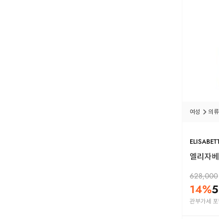
여성
의류
ELISABET
엘리자베타
628,000
14
%
5
관부가세 포