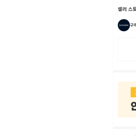
셀러 스
구