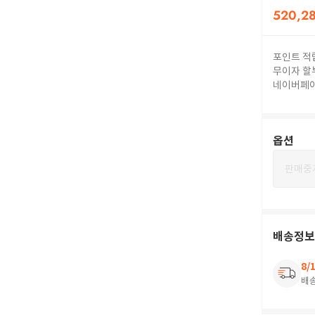
520,2
포인트 적
무이자 할
네이버페
옵션
판매중
배송정보
8/
배