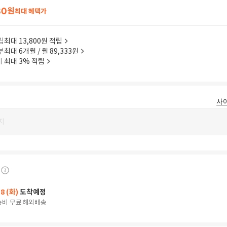
80
원
최대 혜택가
립
최대 13,800원 적립
부
최대 6개월 / 월 89,333원
이
최대 3% 적립
사
지
18 (화)
도착예정
송비 무료
해외배송