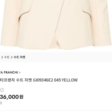
수트
수트 자켓
TA FRANCHI
프랜치 수트 자켓 GI09346E2 045 YELLOW
36,000
원
함