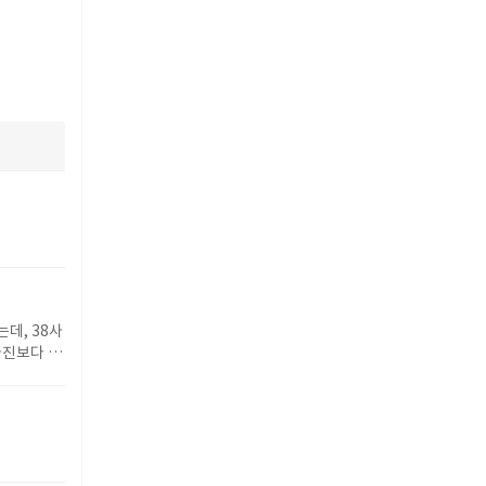
데, 38사
사진보다 약