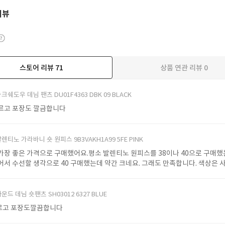
리뷰
스토어 리뷰
71
상품 연관 리뷰
0
더보기
크쉐도우 데님 팬츠 DU01F4363 DBK 09 BLACK
르고 포장도 깔금합니다
렌티노 가라바니 숏 원피스 9B3VAKH1A99 5FE PINK
가장 좋은 가격으로 구매했어요.평소 발렌티노 원피스를 38이나 40으로 구매했는
어서 수선할 생각으로 40 구매했는데 약간 크네요. 그래도 만족합니다. 색상은 
. 두께감도 약간 있어요.
운드 데님 숏팬츠 SH03012 6327 BLUE
르고 포장도깔끔합니다