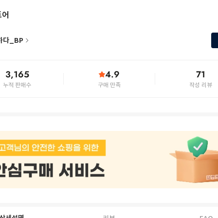
토어
하다_BP
3,165
4.9
71
누적 판매수
구매 만족
작성 리뷰