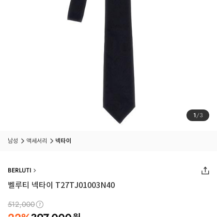
1
/
3
남성
액세서리
넥타이
BERLUTI
벨루티 넥타이 T27TJ01003N40
512,000