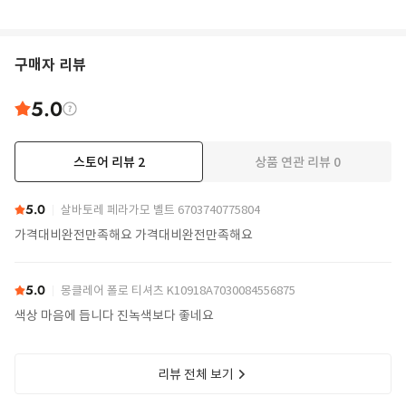
구매자 리뷰
5.0
스토어 리뷰
2
상품 연관 리뷰
0
5.0
살바토레 페라가모 벨트 6703740775804
가격대비완전만족해요 가격대비완전만족해요
5.0
몽클레어 폴로 티셔츠 K10918A7030084556875
색상 마음에 듭니다 진녹색보다 좋네요
리뷰 전체 보기