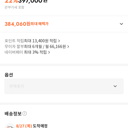
22
%
397,000
원
관부가세 포함
384,060
원
최대 혜택가
포인트 적립
최대 13,400원 적립
무이자 할부
최대 6개월 / 월 66,166원
네이버페이
최대 3% 적립
옵션
판매중지
배송정보
8/27 (목)
도착예정