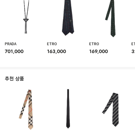
PRADA
ETRO
ETRO
E
701,000
163,000
169,000
3
'Classic Scritto' jacquard satin tie.
Colours
: Blue
Made in
: Italy
MPN
: T27TJ01003N40
추천 상품