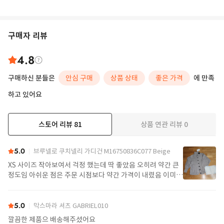
구매자 리뷰
4.8
구매하신 분들은
안심 구매
상품 상태
좋은 가격
에 만족
하고 있어요
스토어 리뷰
81
상품 연관 리뷰
0
더보기
5.0
브루넬로 쿠치넬리 가디건 M16750836C077 Beige
XS 사이즈 작아보여서 걱정 했는데 딱 좋았음 오히려 약간 큰
정도임 아쉬운 점은 주문 시점보다 약간 가격이 내렸음 이미지
보다 착상이 훨 좋음
5.0
막스마라 셔츠 GABRIEL010
깔끔한 제품으 배송해주셨어요