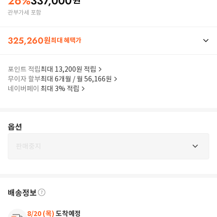
26
%
337,000
원
관부가세 포함
325,260
원
최대 혜택가
포인트 적립
최대 13,200원 적립
무이자 할부
최대 6개월 / 월 56,166원
네이버페이
최대 3% 적립
옵션
판매중지
배송정보
8/20 (목)
도착예정