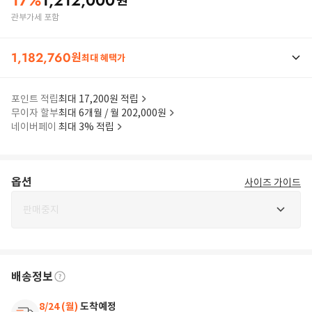
17
%
1,212,000
원
관부가세 포함
1,182,760
원
최대 혜택가
포인트 적립
최대 17,200원 적립
무이자 할부
최대 6개월 / 월 202,000원
네이버페이
최대 3% 적립
옵션
사이즈 가이드
판매중지
배송정보
8/24 (월)
도착예정