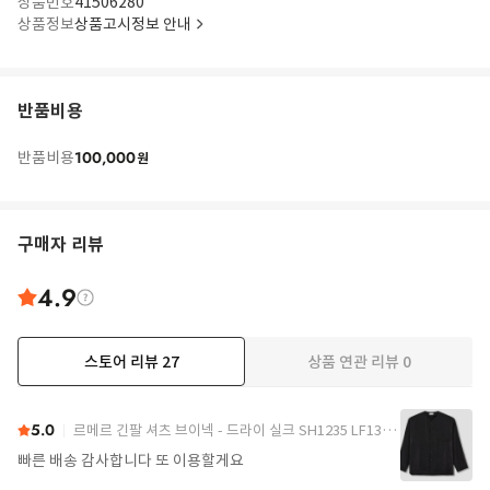
상품번호
41506280
상품정보
상품고시정보 안내
반품비용
100,000
반품비용
원
구매자 리뷰
4.9
스토어 리뷰
27
상품 연관 리뷰
0
83% nylon, 17% thermoplastic
Weather resistant
더보기
Printed branding
Chalk compartment has leakproof taffeta lining
Magnetic roll-top
5.0
르메르 긴팔 셔츠 브이넥 - 드라이 실크 SH1235 LF1308 블랙
Holds 3.5 litres of chalk
Color: black - 002291
빠른 배송 감사합니다 또 이용할게요
Made in Vietnam
Height: 15cm, width: 23cm, depth: 15cm