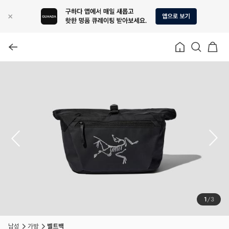
1
/
3
남성
가방
벨트백