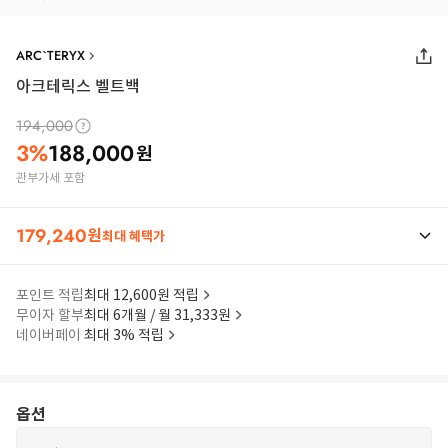
ARC`TERYX
아크테릭스 벨트백
194,000
3
%
188,000
원
관부가세 포함
179,240
원
최대 혜택가
포인트 적립
최대 12,600원 적립
무이자 할부
최대 6개월 / 월 31,333원
네이버페이
최대 3% 적립
옵션