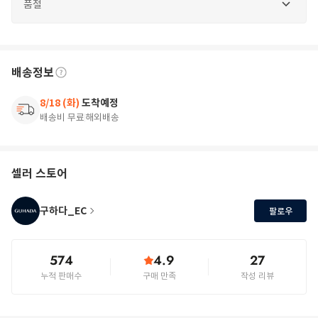
품절
배송정보
8/18 (화)
도착예정
배송비 무료
해외배송
셀러 스토어
구하다_EC
팔로우
574
4.9
27
누적 판매수
구매 만족
작성 리뷰