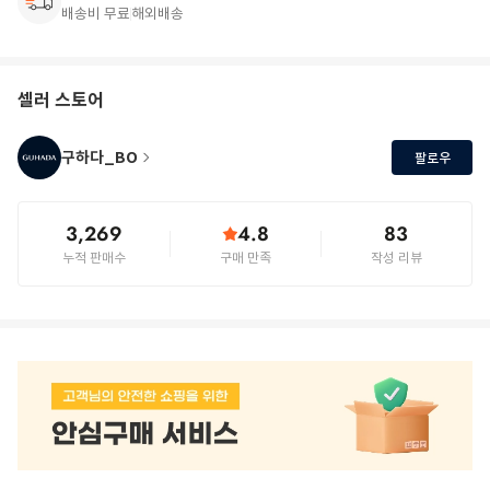
배송비 무료
해외배송
셀러 스토어
구하다_BO
팔로우
3,269
4.8
83
누적 판매수
구매 만족
작성 리뷰