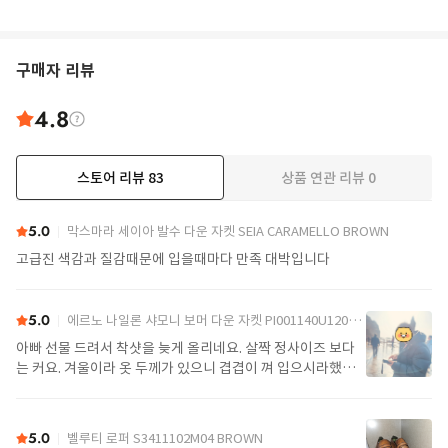
구매자 리뷰
4.8
스토어 리뷰
83
상품 연관 리뷰
0
더보기
5.0
막스마라 세이아 발수 다운 자켓 SEIA CARAMELLO BROWN
고급진 색감과 질감때문에 입을때마다 만족 대박입니다
5.0
에르노 나일론 샤모니 보머 다운 자켓 PI001140U12004Z 9389 Black
아빠 선물 드려서 착샷을 늦게 올리네요. 살짝 정사이즈 보다
는 커요. 겨울이라 옷 두께가 있으니 겹겹이 껴 입으시라했어
요. 가볍고 좋아요.
5.0
벨루티 로퍼 S3411102M04 BROWN