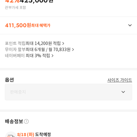
42
%
425,000
원
관부가세 포함
411,500
원
최대 혜택가
포인트 적립
최대 14,200원 적립
무이자 할부
최대 6개월 / 월 70,833원
네이버페이
최대 3% 적립
옵션
사이즈 가이드
판매중지
배송정보
8/18 (화)
도착예정