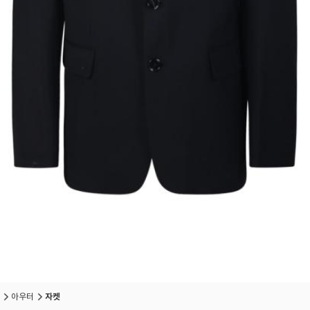
아우터
자켓