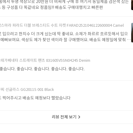
매 후 여기서 동일제품 검은색 샀는
스 등 구성품 다 똑같네요 정품임!! 배송도 구매대행치고 빠른편
스마라 파라드 더블 브레스티드 수트 자켓 FARAD2521046122600004 Camel
 입으려고 한치수 더 크게 샀는데 딱 좋네요. 소재가 촤르르 흐르듯해서 입으
 예뻐보여요. 색상도 제가 찾던 색이라 잘 구매했어요. 배송도 예정일에 맞춰 잘
테가베네타 스트레이트 팬츠 831605V5SN04245 Denim
좋습니다. 좋습니다. 좋습니다. 좋습니다. 좋습니다.
찌 선글라스 GG2011S 001 Black
 찍어주시고 배송도 예정보다 빨랐습니다
리뷰 전체 보기