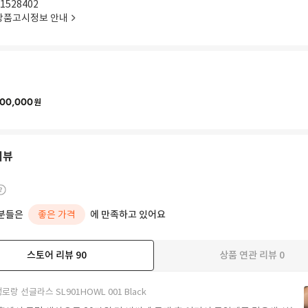
1528402
상품고시정보 안내
00,000
원
리뷰
분들은
좋은 가격
에 만족하고 있어요
스토어 리뷰
90
상품 연관 리뷰
0
더보기
로랑 선글라스 SL901HOWL 001 Black