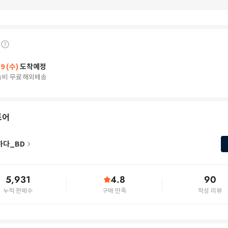
19 (수)
도착예정
송비 무료
해외배송
토어
하다_BD
5,931
4.8
90
누적 판매수
구매 만족
작성 리뷰