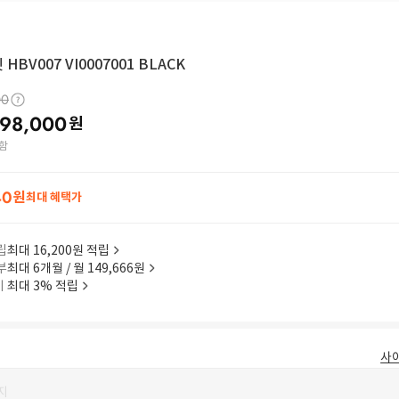
HBV007 VI0007001 BLACK
00
98,000
원
함
40
원
최대 혜택가
립
최대 16,200원 적립
부
최대 6개월 / 월 149,666원
이
최대 3% 적립
사
지