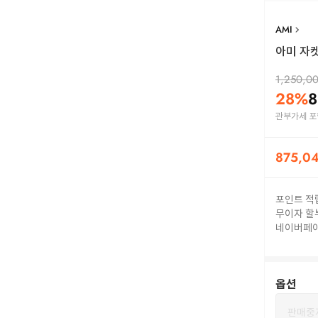
AMI
아미 자켓 
1,250,0
28
%
8
관부가세 포
875,0
포인트 적
무이자 할
네이버페
옵션
판매중