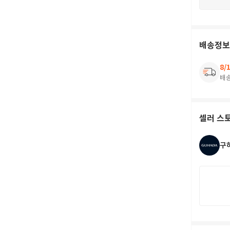
배송정보
8/
배
셀러 스
구