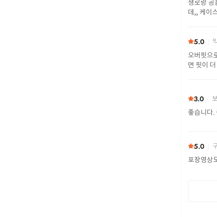
생로랑 공홈에서 투명 색상으로 20만원 더 비싸게 구
데,, 케이
5.0
막
오버핏으로
면 핏이 더
받았어요.
3.0
보
좋습니다. 
5.0
구
포장영상도