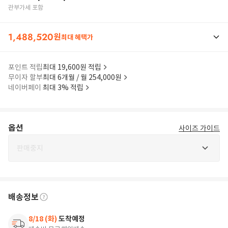
관부가세 포함
1,488,520
원
최대 혜택가
포인트 적립
최대 19,600원 적립
무이자 할부
최대 6개월 / 월 254,000원
네이버페이
최대 3% 적립
옵션
사이즈 가이드
판매중지
배송정보
8/18 (화)
도착예정