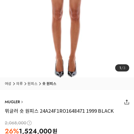
1
/
3
여성
의류
원피스
숏 원피스
MUGLER
뮈글러 숏 원피스 24A24F1RO1648471 1999 BLACK
2,068,000
26
%
1,524,000
원