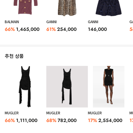
BALMAIN
GANNI
GANNI
G
66
%
1,465,000
61
%
254,000
146,000
5
추천 상품
MUGLER
MUGLER
MUGLER
M
66
%
1,111,000
68
%
782,000
17
%
2,554,000
1