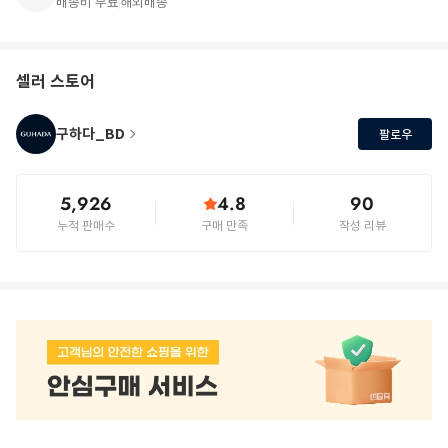
배송비 무료
해외배송
셀러 스토어
구하다_BD
팔로우
5,926
4.8
90
누적 판매수
구매 만족
작성 리뷰