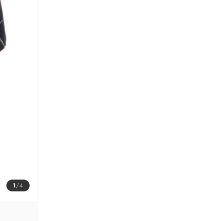
1
/
4