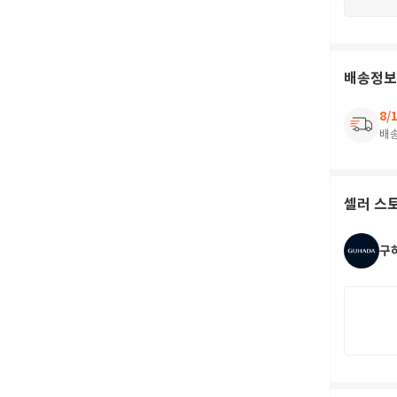
배송정보
8/
배
셀러 스
구