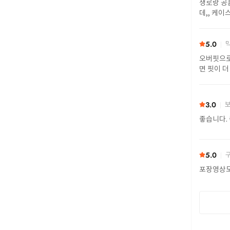
생로랑 공홈에서 투명 색상으로 20만원 더 비싸게 구
데,, 케이
5.0
막
오버핏으로
면 핏이 더
받았어요.
3.0
보
좋습니다. 
5.0
구
포장영상도