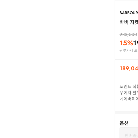
BARBOUR
바버 자켓 
233,000
15
%
1
관부가세 포
189,0
포인트 적
무이자 할
네이버페
옵션
판매중