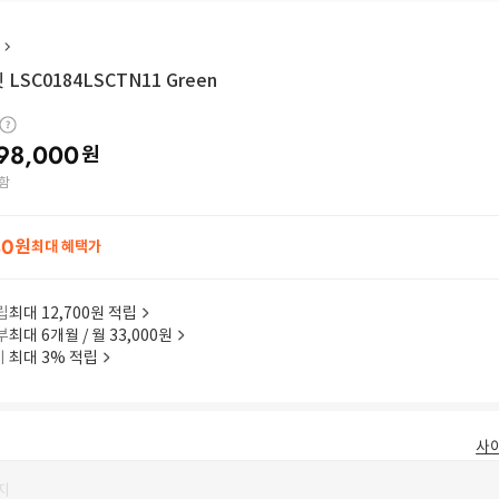
LSC0184LSCTN11 Green
98,000
원
함
40
원
최대 혜택가
립
최대 12,700원 적립
부
최대 6개월 / 월 33,000원
이
최대 3% 적립
사
지