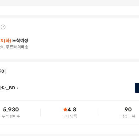
18 (화)
도착예정
송비 무료
해외배송
토어
하다_BD
5,930
4.8
90
누적 판매수
구매 만족
작성 리뷰