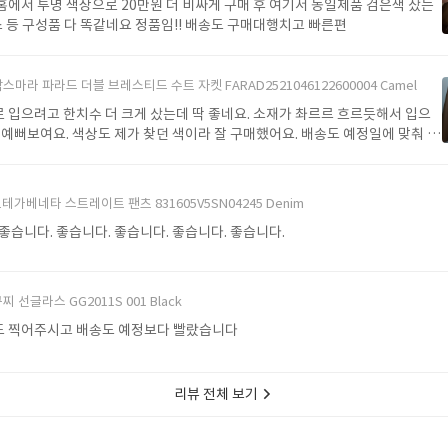
매 후 여기서 동일제품 검은색 샀는
스 등 구성품 다 똑같네요 정품임!! 배송도 구매대행치고 빠른편
스마라 파라드 더블 브레스티드 수트 자켓 FARAD2521046122600004 Camel
 입으려고 한치수 더 크게 샀는데 딱 좋네요. 소재가 촤르르 흐르듯해서 입으
 예뻐보여요. 색상도 제가 찾던 색이라 잘 구매했어요. 배송도 예정일에 맞춰 잘
테가베네타 스트레이트 팬츠 831605V5SN04245 Denim
좋습니다. 좋습니다. 좋습니다. 좋습니다. 좋습니다.
찌 선글라스 GG2011S 001 Black
 찍어주시고 배송도 예정보다 빨랐습니다
리뷰 전체 보기