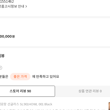
1551462
상품고시정보 안내
00,000
원
리뷰
분들은
좋은 가격
에 만족하고 있어요
스토어 리뷰
90
상품 연관 리뷰
0
더보기
로랑 선글라스 SL901HOWL 001 Black