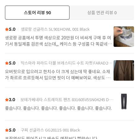
스토어 리뷰
90
상품 연관 리뷰
0
더보기
5.0
생로랑 선글라스 SL901HOWL 001 Black
생로랑 공홈에서 투명 색상으로 20만원 더 비싸게 구매 후 여
기서 동일제품 검은색 샀는데,, 케이스 등 구성품 다 똑같네요
정품임!! 배송도 구매대행치고 빠른편
5.0
막스마라 파라드 더블 브레스티드 수트 자켓 FARAD2521046122600004 Camel
오버핏으로 입으려고 한치수 더 크게 샀는데 딱 좋네요. 소재
가 촤르르 흐르듯해서 입으면 핏이 더 예뻐보여요. 색상도 제
가 찾던 색이라 잘 구매했어요. 배송도 예정일에 맞춰 잘 받았
어요.
3.0
보테가베네타 스트레이트 팬츠 831605V5SN04245 Denim
좋습니다. 좋습니다. 좋습니다. 좋습니다. 좋습니다. 좋습니다.
5.0
구찌 선글라스 GG2011S 001 Black
포장영상도 찍어주시고 배송도 예정보다 빨랐습니다