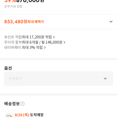
39
%
876,000
원
관부가세 포함
853,480
원
최대 혜택가
포인트 적립
최대 17,200원 적립
무이자 할부
최대 6개월 / 월 146,000원
네이버페이
최대 3% 적립
옵션
판매중지
배송정보
8/20 (목)
도착예정