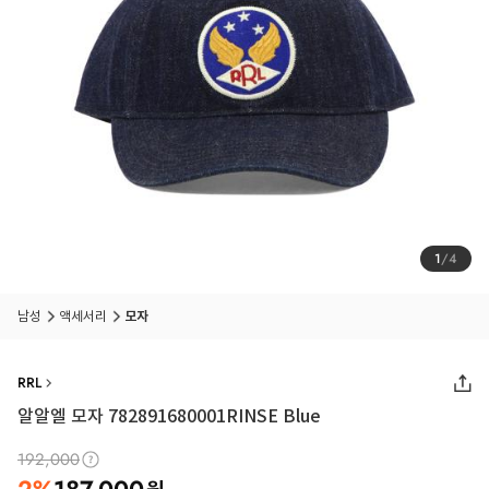
1
/
4
남성
액세서리
모자
RRL
알알엘 모자 782891680001RINSE Blue
192,000