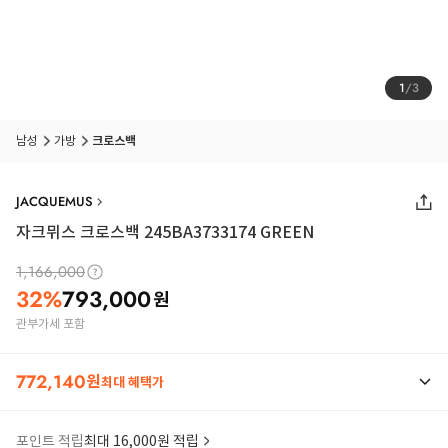
1
/
3
남성
가방
크로스백
JACQUEMUS
자크뮈스 크로스백 245BA3733174 GREEN
1,166,000
32
%
793,000
원
관부가세 포함
772,140
원
최대 혜택가
포인트 적립
최대 16,000원 적립