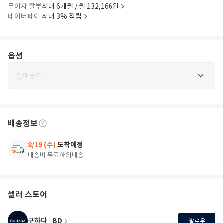
무이자 할부
최대 6개월 / 월 132,166원
네이버페이
최대 3% 적립
옵션
판매중지
배송정보
8/19 (수)
도착예정
배송비 무료
해외배송
셀러 스토어
구하다_BD
팔로우