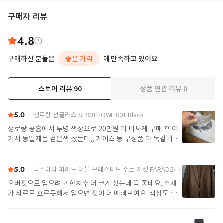
구매자 리뷰
4.8
구매하신 분들은
좋은 가격
에 만족하고 있어요
스토어 리뷰
90
상품 연관 리뷰
0
더보기
5.0
생로랑 선글라스 SL901HOWL 001 Black
생로랑 공홈에서 투명 색상으로 20만원 더 비싸게 구매 후 여
기서 동일제품 검은색 샀는데,, 케이스 등 구성품 다 똑같네요
정품임!! 배송도 구매대행치고 빠른편
5.0
막스마라 파라드 더블 브레스티드 수트 자켓 FARAD2521046122600004 Camel
오버핏으로 입으려고 한치수 더 크게 샀는데 딱 좋네요. 소재
가 촤르르 흐르듯해서 입으면 핏이 더 예뻐보여요. 색상도 제
가 찾던 색이라 잘 구매했어요. 배송도 예정일에 맞춰 잘 받았
어요.