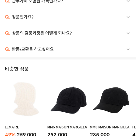
Q.
관부가세 포함된 가격인가요?
Q.
정품인가요?
Q.
상품의 검품과정은 어떻게 되나요?
Q.
반품/교환을 하고싶어요
"V LOGO SIGNATURE" BEANIE VALENTINO'S "V LOGO SIGNATURE"
BEANIE IS A STYLISH AND VERSATILE ACCESSORY, IDEAL FOR THE MAN
WHO WANTS TO ADD A TOUCH OF CLASS TO HIS DAILY WARDROBE. MADE
WITH THE UTMOST ATTENTION TO DETAIL, THIS BEANIE COMBINES
COMFORT AND STYLE IN ONE HIGH-QUALITY PRODUCT. || - RIBBED
비슷한 상품
WORKMANSHIP - SIGNATURE V LOGO EMBROIDERY ON THE FRONT || FOR
A REFINED, MODERN LOOK, PAIR THIS BEANIE WITH A WOOL COAT AND
LEATHER DERBY SHOES. DON'T FORGET A MESSENGER BAG TO KEEP ALL
YOUR ESSENTIALS CLOSE AT HAND.
LEMAIRE
MM6 MAISON MARGIELA
MM6 MAISON MARGIELA
F
49
%
259,000
252,000
235,000
4