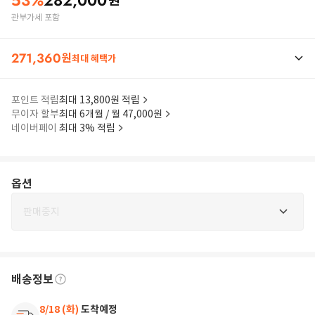
53
%
282,000
원
관부가세 포함
271,360
원
최대 혜택가
포인트 적립
최대 13,800원 적립
무이자 할부
최대 6개월 / 월 47,000원
네이버페이
최대 3% 적립
옵션
판매중지
배송정보
8/18 (화)
도착예정