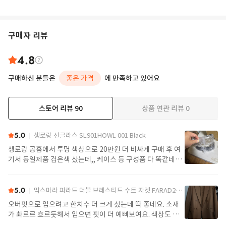
구매자 리뷰
4.8
구매하신 분들은
좋은 가격
에 만족하고 있어요
스토어 리뷰
90
상품 연관 리뷰
0
더보기
5.0
생로랑 선글라스 SL901HOWL 001 Black
생로랑 공홈에서 투명 색상으로 20만원 더 비싸게 구매 후 여
기서 동일제품 검은색 샀는데,, 케이스 등 구성품 다 똑같네요
정품임!! 배송도 구매대행치고 빠른편
5.0
막스마라 파라드 더블 브레스티드 수트 자켓 FARAD2521046122600004 Camel
오버핏으로 입으려고 한치수 더 크게 샀는데 딱 좋네요. 소재
가 촤르르 흐르듯해서 입으면 핏이 더 예뻐보여요. 색상도 제
가 찾던 색이라 잘 구매했어요. 배송도 예정일에 맞춰 잘 받았