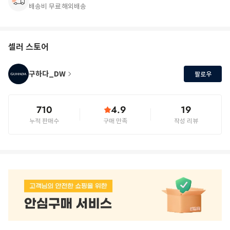
배송비 무료
해외배송
셀러 스토어
구하다_DW
팔로우
710
4.9
19
누적 판매수
구매 만족
작성 리뷰