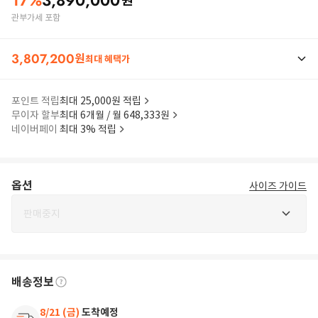
17
%
3,890,000
원
관부가세 포함
3,807,200
원
최대 혜택가
포인트 적립
최대 25,000원 적립
무이자 할부
최대 6개월 / 월 648,333원
네이버페이
최대 3% 적립
옵션
사이즈 가이드
판매중지
배송정보
8/21 (금)
도착예정