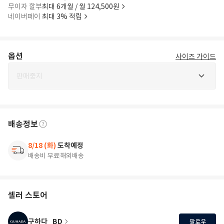
무이자 할부
최대 6개월 / 월 124,500원
네이버페이
최대 3% 적립
옵션
사이즈 가이드
판매중지
배송정보
8/18 (화)
도착예정
배송비 무료
해외배송
셀러 스토어
구하다_BD
팔로우