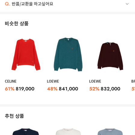
Q.
반품/교환을 하고싶어요
비슷한 상품
CELINE
LOEWE
LOEWE
B
61
%
819,000
48
%
841,000
52
%
832,000
5
추천 상품