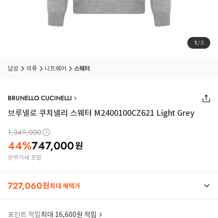
1
/
5
남성
의류
니트웨어
스웨터
BRUNELLO CUCINELLI
브루넬로 쿠치넬리 스웨터 M2400100CZ621 Light Grey
1,349,000
44
%
747,000
원
관부가세 포함
727,060
원
최대 혜택가
포인트 적립
최대 16,600원 적립