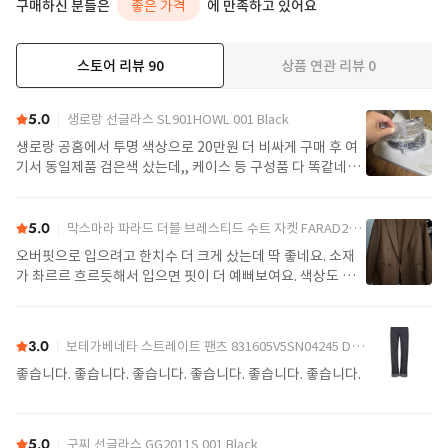
구매하신 분들은
좋은 가격
에 만족하고 있어요
스토어 리뷰
90
상품 연관 리뷰
0
더보기
5.0
생로랑 선글라스 SL901HOWL 001 Black
생로랑 공홈에서 투명 색상으로 20만원 더 비싸게 구매 후 여
기서 동일제품 검은색 샀는데,, 케이스 등 구성품 다 똑같네요
정품임!! 배송도 구매대행치고 빠른편
5.0
막스마라 파라드 더블 브레스티드 수트 자켓 FARAD2521046122600004 Camel
오버핏으로 입으려고 한치수 더 크게 샀는데 딱 좋네요. 소재
가 촤르르 흐르듯해서 입으면 핏이 더 예뻐보여요. 색상도 제
가 찾던 색이라 잘 구매했어요. 배송도 예정일에 맞춰 잘 받았
어요.
3.0
보테가베네타 스트레이트 팬츠 831605V5SN04245 Denim
좋습니다. 좋습니다. 좋습니다. 좋습니다. 좋습니다. 좋습니다.
5.0
구찌 선글라스 GG2011S 001 Black