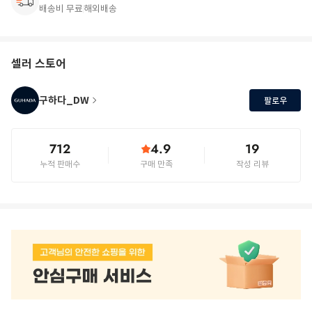
배송비 무료
해외배송
셀러 스토어
구하다_DW
팔로우
712
4.9
19
누적 판매수
구매 만족
작성 리뷰