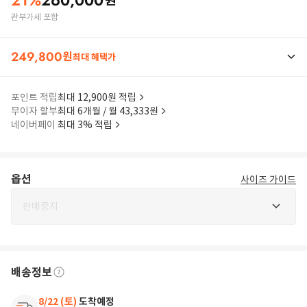
21
%
260,000
원
관부가세 포함
249,800
원
최대 혜택가
포인트 적립
최대 12,900원 적립
무이자 할부
최대 6개월 / 월 43,333원
네이버페이
최대 3% 적립
옵션
사이즈 가이드
판매중지
배송정보
8/22 (토)
도착예정