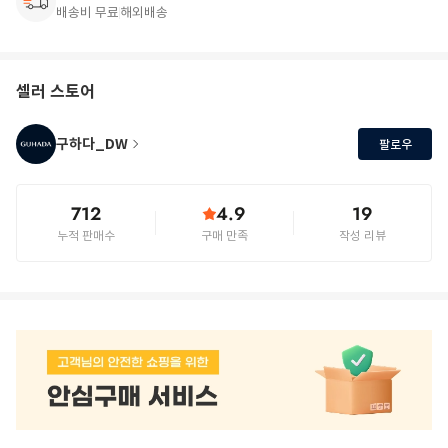
배송비 무료
해외배송
셀러 스토어
구하다_DW
팔로우
712
4.9
19
누적 판매수
구매 만족
작성 리뷰