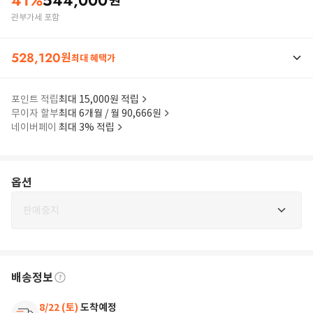
41
%
544,000
원
관부가세 포함
528,120
원
최대 혜택가
포인트 적립
최대 15,000원 적립
무이자 할부
최대 6개월 / 월 90,666원
네이버페이
최대 3% 적립
옵션
판매중지
배송정보
8/22 (토)
도착예정