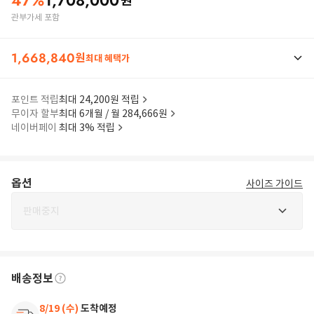
47
%
1,708,000
원
관부가세 포함
1,668,840
원
최대 혜택가
포인트 적립
최대 24,200원 적립
무이자 할부
최대 6개월 / 월 284,666원
네이버페이
최대 3% 적립
옵션
사이즈 가이드
판매중지
배송정보
8/19 (수)
도착예정