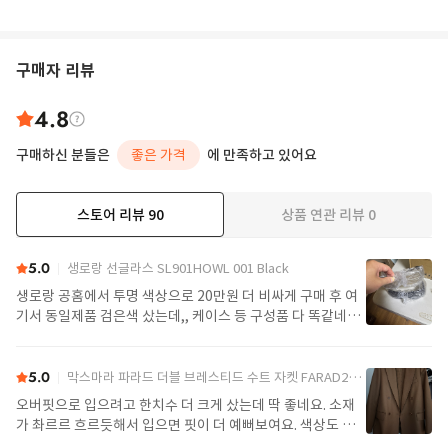
구매자 리뷰
4.8
구매하신 분들은
좋은 가격
에 만족하고 있어요
스토어 리뷰
90
상품 연관 리뷰
0
더보기
5.0
생로랑 선글라스 SL901HOWL 001 Black
생로랑 공홈에서 투명 색상으로 20만원 더 비싸게 구매 후 여
기서 동일제품 검은색 샀는데,, 케이스 등 구성품 다 똑같네요
정품임!! 배송도 구매대행치고 빠른편
5.0
막스마라 파라드 더블 브레스티드 수트 자켓 FARAD2521046122600004 Camel
오버핏으로 입으려고 한치수 더 크게 샀는데 딱 좋네요. 소재
가 촤르르 흐르듯해서 입으면 핏이 더 예뻐보여요. 색상도 제
가 찾던 색이라 잘 구매했어요. 배송도 예정일에 맞춰 잘 받았