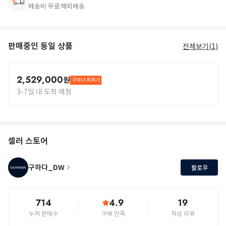
배송비 무료
해외배송
판매중인 동일 상품
전체보기(
1
)
2,529,000
원
구하다 최저가
3-7일 내 도착 예정
셀러 스토어
구하다_DW
팔로우
714
4.9
19
누적 판매수
구매 만족
작성 리뷰