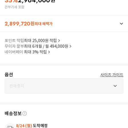
35
%
2,964,000
원
관부가세 포함
2,899,720
원
최대 혜택가
포인트 적립
최대 25,000원 적립
무이자 할부
최대 6개월 / 월 494,000원
네이버페이
최대 3% 적립
옵션
사이즈 가이드
판매중지
배송정보
8/24 (월)
도착예정