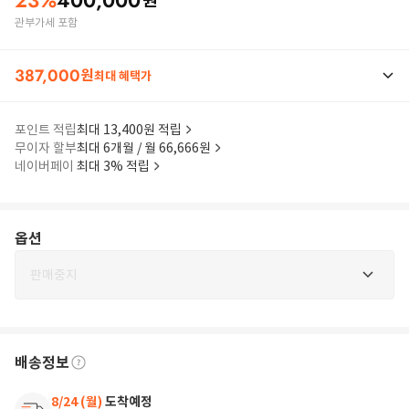
23
%
400,000
원
관부가세 포함
387,000
원
최대 혜택가
포인트 적립
최대 13,400원 적립
무이자 할부
최대 6개월 / 월 66,666원
네이버페이
최대 3% 적립
옵션
판매중지
배송정보
8/24 (월)
도착예정