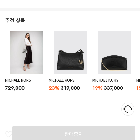
추천 상품
MICHAEL KORS
MICHAEL KORS
MICHAEL KORS
M
729,000
23
%
319,000
19
%
337,000
1
판매중지