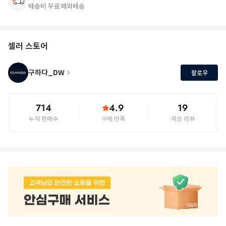
배송비 무료
해외배송
셀러 스토어
구하다_DW
팔로우
714
4.9
19
누적 판매수
구매 만족
작성 리뷰