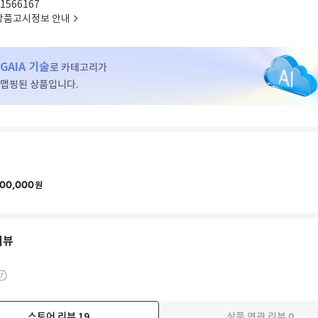
1566167
상품고시정보 안내
GAIA 기술
로 카테고리가
맵핑된 상품입니다.
00,000
원
리뷰
스토어 리뷰
19
상품 연관 리뷰
0