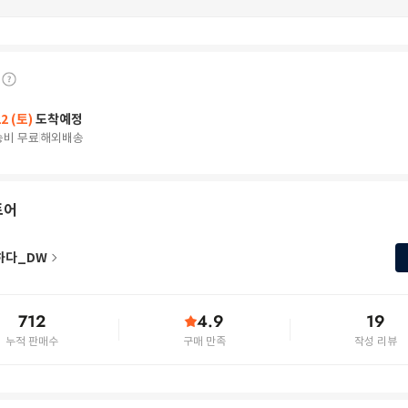
22 (토)
도착예정
송비 무료
해외배송
토어
하다_DW
712
4.9
19
누적 판매수
구매 만족
작성 리뷰