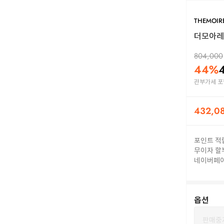
THEMOIR
더모아레 
804,000
44
%
관부가세 포
432,0
포인트 적
무이자 할
네이버페
옵션
판매중