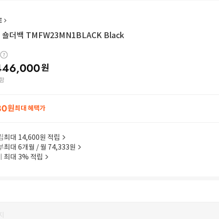
E
숄더백 TMFW23MN1BLACK Black
446,000
원
함
80
원
최대 혜택가
립
최대 14,600원 적립
부
최대 6개월 / 월 74,333원
이
최대 3% 적립
지