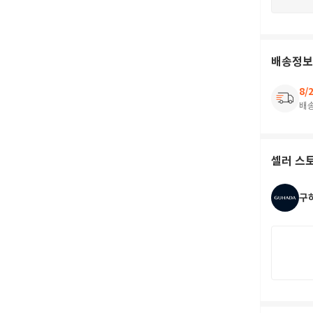
배송정보
8/
배
셀러 스
구