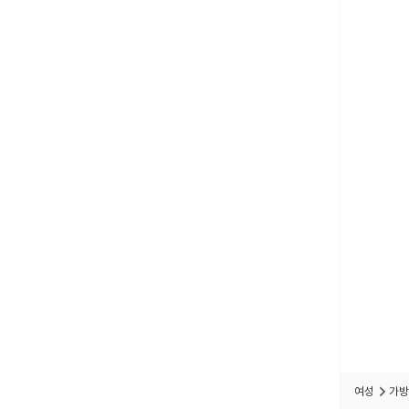
여성
가방