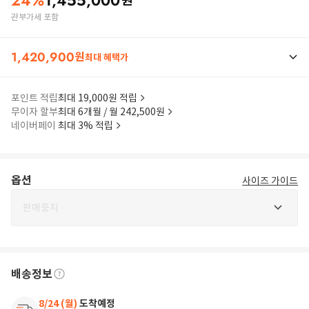
24
%
1,455,000
원
관부가세 포함
1,420,900
원
최대 혜택가
포인트 적립
최대 19,000원 적립
무이자 할부
최대 6개월 / 월 242,500원
네이버페이
최대 3% 적립
옵션
사이즈 가이드
판매중지
배송정보
8/24 (월)
도착예정