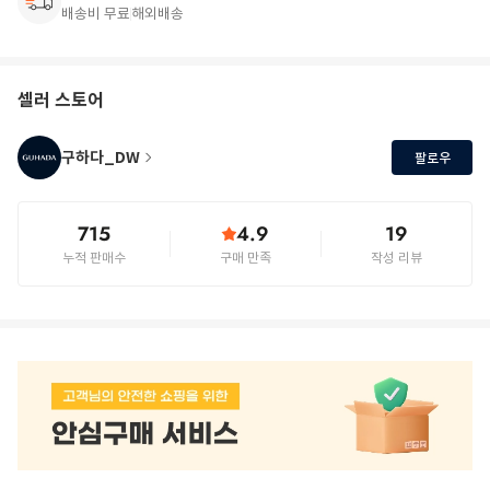
배송비 무료
해외배송
셀러 스토어
구하다_DW
팔로우
715
4.9
19
누적 판매수
구매 만족
작성 리뷰