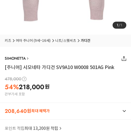
1
/
1
키즈
여아 주니어 (9세~16세)
니트/스웻셔츠
가디건
SIMONETTA
[주니어] 시모네타 가디건 SV9A10 W0008 501AG Pink
478,000
54
%
218,000
원
관부가세 포함
208,640
원
최대 혜택가
포인트 적립
최대 13,200원 적립