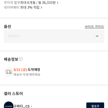
무이자 할부
최대 6개월 / 월 36,333원
네이버페이
최대 3% 적립
옵션
사이즈 가이드
판매중지
배송정보
8/21 (금)
도착예정
배송비 무료
해외배송
셀러 스토어
구하다_CS
팔로우