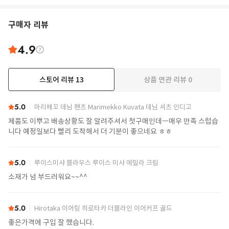
구매자 리뷰
4.9
스토어 리뷰
13
상품 연관 리뷰
0
더보기
5.0
마리메꼬 데님 팬츠 Marimekko Kuvata 데님 셔츠 인디고
제품도 이뿌고 배송상황도 잘 알려주셔서 첫구매인데ㅡ매우 만족 스럽습
니다 예정일보다 빨리 도착해서 더 기분이 좋으네요 ㅎㅎ
5.0
루이스미샤 블라우스 루이스 미샤 에밀라 크림
소재가 넘 부드러워요~~^^
5.0
Hirotaka 이어링 히로타카 더블라인 이어커프 골드
좋은가격에 구입 잘 했습니다.