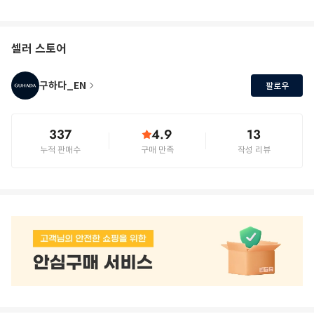
셀러 스토어
구하다_EN
팔로우
337
4.9
13
누적 판매수
구매 만족
작성 리뷰