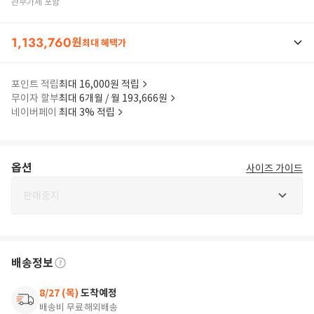
관부가세 포함
1,133,760
원
최대 혜택가
포인트 적립
최대 16,000원 적립
무이자 할부
최대 6개월 / 월 193,666원
네이버페이
최대 3% 적립
옵션
사이즈 가이드
판매중지
배송정보
8/27 (목)
도착예정
배송비 무료
해외배송