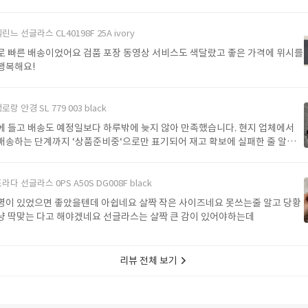
린느 선글라스 CL40198F 25A ivory
로 빠른 배송이었어요 검품 포장 동영상 서비스도 색달랐고 좋은 가격에 위시를
행복해요!
로랑 안경 SL 779 003 black
고 배송도 예정일보다 하루밖에 늦지 않아 만족했습니다. 현지 업체에서
배송하는 단계까지 ‘상품준비중‘으로만 표기되어 재고 확보에 실패한 줄 알고
는데 다행히 구매할 수 있었네요. 다음에 또 이용할게요.
라다 선글라스 0PS A50S DG008F black
으면 좋았을텐데 아쉽네요 살짝 작은 사이즈네요 못쓰는줄 알고 당황
했는데 그냥 딱맞는 다고 해야겠네요 선글라스는 살짝 큰 감이 있어야하는데
리뷰 전체 보기