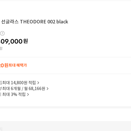
선글라스 THEODORE 002 black
09,000
원
함
20
원
최대 혜택가
립
최대 14,800원 적립
부
최대 6개월 / 월 68,166원
이
최대 3% 적립
지