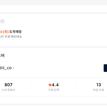
18 (화)
도착예정
송비 무료
해외배송
토어
하다_CO
807
4.4
13
누적 판매수
구매 만족
작성 리뷰