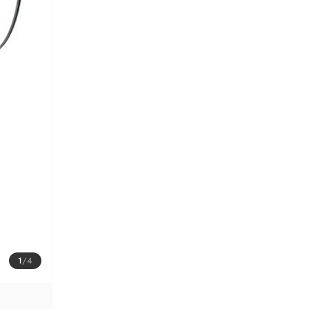
1
/
4