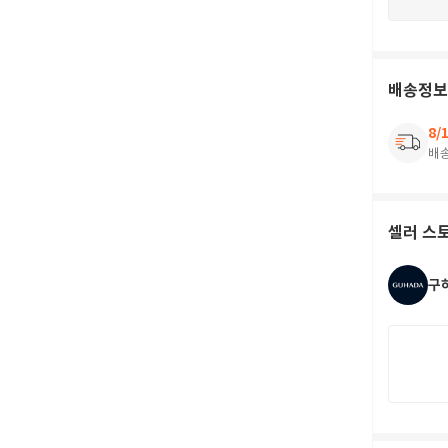
배송정보
8/
배
셀러 스
구