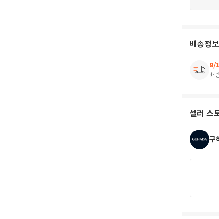
배송정보
8/
배
셀러 스
구