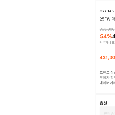
MYKITA
25FW
마
963,000
54
%
관부가세 포
421,3
포인트 적
무이자 할
네이버페
옵션
판매중