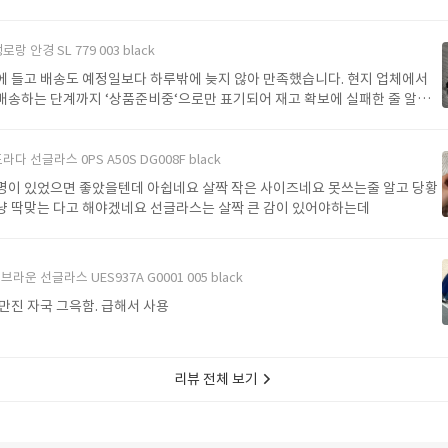
로랑 안경 SL 779 003 black
고 배송도 예정일보다 하루밖에 늦지 않아 만족했습니다. 현지 업체에서
배송하는 단계까지 ‘상품준비중‘으로만 표기되어 재고 확보에 실패한 줄 알고
는데 다행히 구매할 수 있었네요. 다음에 또 이용할게요.
라다 선글라스 0PS A50S DG008F black
으면 좋았을텐데 아쉽네요 살짝 작은 사이즈네요 못쓰는줄 알고 당황
했는데 그냥 딱맞는 다고 해야겠네요 선글라스는 살짝 큰 감이 있어야하는데
브라운 선글라스 UES937A G0001 005 black
만진 자국 그윽함. 급해서 사용
리뷰 전체 보기