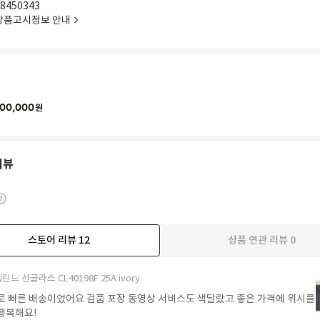
8450343
상품고시정보 안내
00,000
원
리뷰
스토어 리뷰
12
상품 연관 리뷰
0
더보기
린느 선글라스 CL40198F 25A ivory
로 빠른 배송이었어요 검품 포장 동영상 서비스도 색달랐고 좋은 가격에 위시를
행복해요!