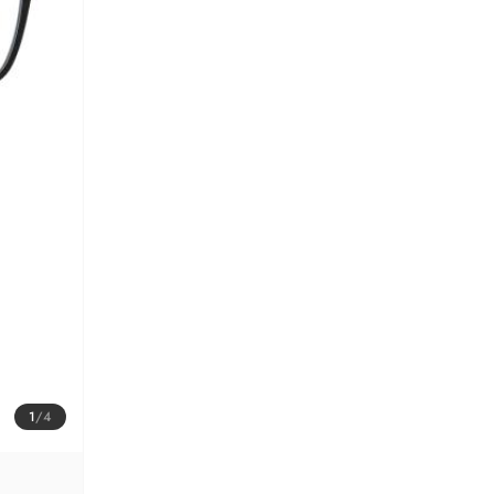
1
/
4