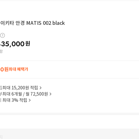
이키타 안경 MATIS 002 black
435,000
원
함
00
원
최대 혜택가
립
최대 15,200원 적립
부
최대 6개월 / 월 72,500원
이
최대 3% 적립
지