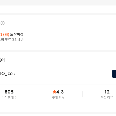
18 (화)
도착예정
송비 무료
해외배송
토어
하다_CO
805
4.3
12
누적 판매수
구매 만족
작성 리뷰