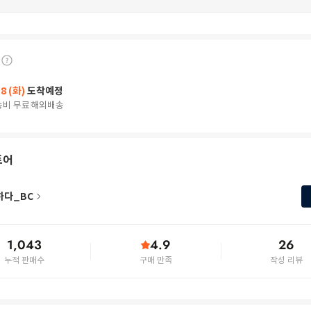
18 (화)
도착예정
송비 무료
해외배송
토어
하다_BC
1,043
4.9
26
누적 판매수
구매 만족
작성 리뷰