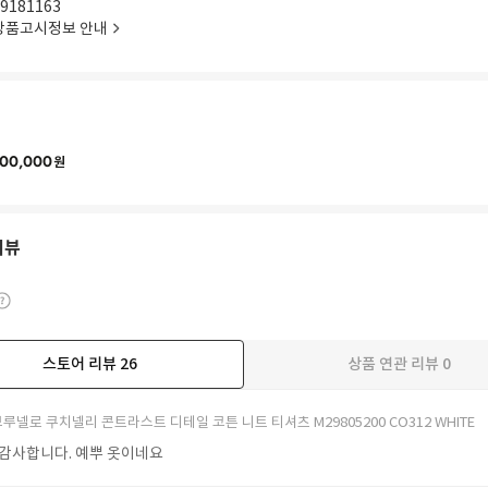
9181163
상품고시정보 안내
00,000
원
리뷰
스토어 리뷰
26
상품 연관 리뷰
0
더보기
루넬로 쿠치넬리 콘트라스트 디테일 코튼 니트 티셔츠 M29805200 CO312 WHITE
 감사합니다. 예뿌 옷이네요