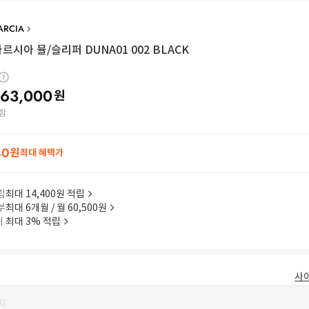
ARCIA
르시아 뮬/슬리퍼 DUNA01 002 BLACK
63,000
원
함
40
원
최대 혜택가
립
최대 14,400원 적립
부
최대 6개월 / 월 60,500원
이
최대 3% 적립
사
지