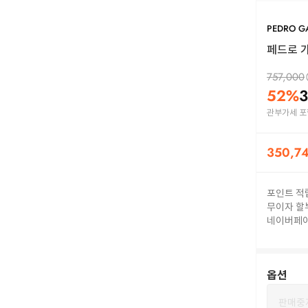
PEDRO G
페드로 가
757,000
52
%
3
관부가세 포
350,7
포인트 적
무이자 할
네이버페
옵션
판매중