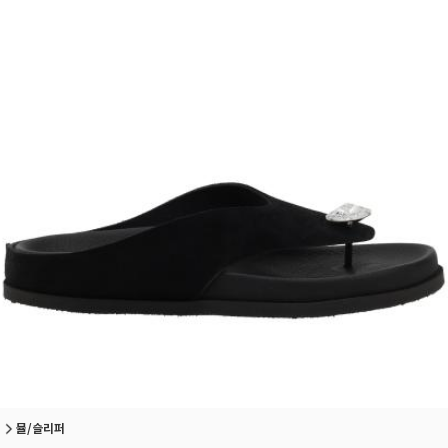
뮬/슬리퍼