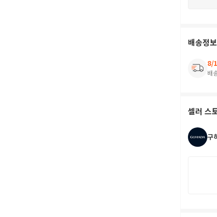
배송정보
8/
배
셀러 스
구