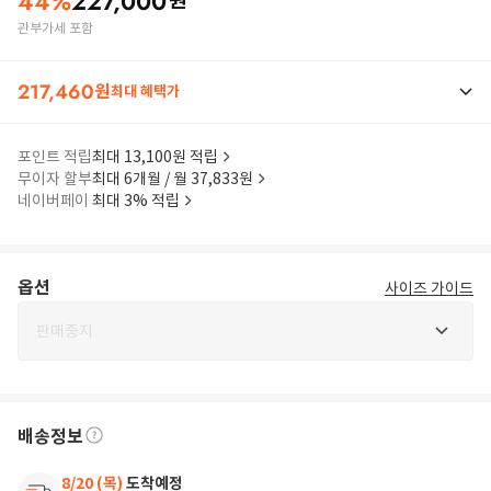
44
%
227,000
원
관부가세 포함
217,460
원
최대 혜택가
포인트 적립
최대 13,100원 적립
무이자 할부
최대 6개월 / 월 37,833원
네이버페이
최대 3% 적립
옵션
사이즈 가이드
판매중지
배송정보
8/20 (목)
도착예정