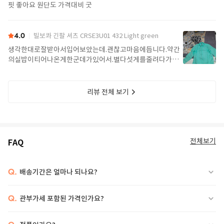
핏 좋아요 원단도 가격대비 굿
4.0
빌보콰 긴팔 셔츠 CRSE3U01 432 Light green
생각한대로잘받아서입어보았는데.괜찮고마음에듭니다.약간
의실밥이티어나온게한군데가있어서.별다섯게를줄려다가내
를줍니다.이부분을빠고는만족스럽워요
리뷰 전체 보기
전체보기
FAQ
Q.
배송기간은 얼마나 되나요?
Q.
관부가세 포함된 가격인가요?