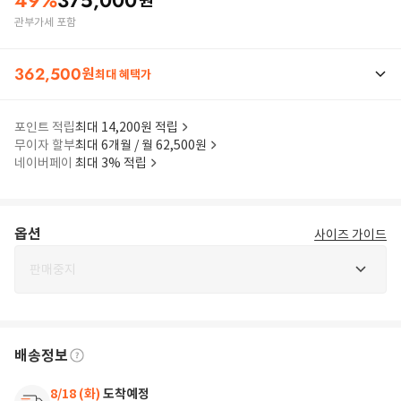
49
%
375,000
원
관부가세 포함
362,500
원
최대 혜택가
포인트 적립
최대 14,200원 적립
무이자 할부
최대 6개월 / 월 62,500원
네이버페이
최대 3% 적립
옵션
사이즈 가이드
판매중지
배송정보
8/18 (화)
도착예정