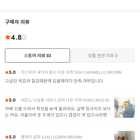
구매자 리뷰
4.8
스토어 리뷰
83
상품 연관 리뷰
0
더보기
5.0
막스마라 세이아 발수 다운 자켓 SEIA CARAMELLO BROWN
고급진 색감과 질감때문에 입을때마다 만족 대박입니다
5.0
에르노 나일론 샤모니 보머 다운 자켓 PI001140U12004Z 9389 Black
아빠 선물 드려서 착샷을 늦게 올리네요. 살짝 정사이즈 보다
는 커요. 겨울이라 옷 두께가 있으니 겹겹이 껴 입으시라했어
요. 가볍고 좋아요.
5.0
벨루티 로퍼 S3411102M04 BROWN