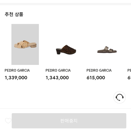
추천 상품
PEDRO GARCIA
PEDRO GARCIA
PEDRO GARCIA
P
1,339,000
1,343,000
615,000
6
PEDRO GARCÍA'S RHINESTONE SANDALS ARE THE EPITOME OF REFINED
SIMPLICITY. THE MINIMALIST DESIGN IS CHARACTERIZED BY CLEAN,
MODERN LINES, WITH A TOUCH OF LUMINOSITY GIVEN BY THE SMALL
RHINESTONES THAT ELEGANTLY DECORATE THE STRAPS. THESE
SPARKLING DETAILS ADD A TOUCH OF CLASS AND FEMININITY, WITHOUT
EVER BEING EXCESSIVE. THE FLAT SOLE ENSURES A COMFORTABLE AND
판매중지
STABLE WALK, MAKING THESE SANDALS IDEAL FOR ANY OCCASION THAT
REQUIRES A BALANCE BETWEEN COMFORT AND STYLE.
SHOES IT