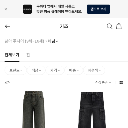
키즈
남아 주니어 (9세~16세)
데님
전체보기
진
브랜드
색상
가격
배송
재검색
4
개
신상품순