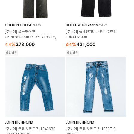
GOLDEN GOOSE
26FW
DOLCE & GABBANA
25FW
[주니어] 골든구스 진
[주니어] 돌체앤가바나 진 L42F86L
GKP02808P00271660719 Grey
LDD41S9000
44
%
278,000
64
%
431,000
해외배송
해외배송
JOHN RICHMOND
JOHN RICHMOND
[주니어] 존 리치몬드 진 18406BE
[주니어] 존 리치몬드 진 18337JE