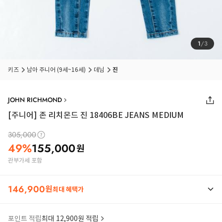
1
/
3
품절 임박
상품입니다
키즈
남아 주니어 (9세~16세)
데님
진
JOHN RICHMOND
[주니어] 존 리치몬드 진 18406BE JEANS MEDIUM
305,000
49
%
155,000
원
관부가세 포함
146,900
원
최대 혜택가
포인트 적립
최대 12,900원 적립