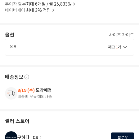
무이자 할부
최대 6개월 / 월 25,833원
네이버페이
최대 3% 적립
옵션
사이즈 가이드
8 A
재고
1
개
배송정보
8/19 (수)
도착예정
배송비 무료
해외배송
셀러 스토어
구하다_CS
팔로우