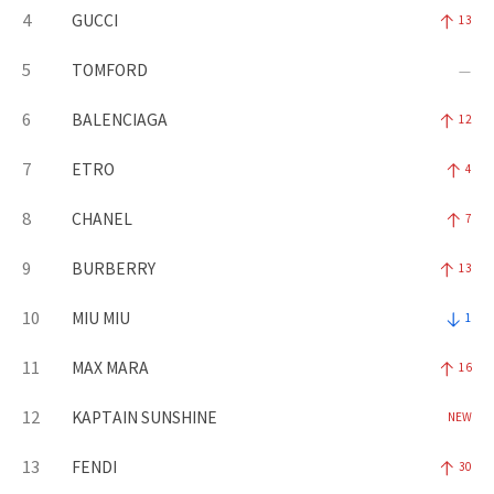
4
GUCCI
13
5
TOMFORD
6
BALENCIAGA
12
7
ETRO
4
8
CHANEL
7
9
BURBERRY
13
10
MIU MIU
1
11
MAX MARA
16
12
KAPTAIN SUNSHINE
NEW
13
FENDI
30