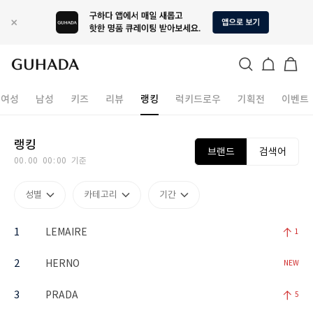
9
9
9
9
9
9
9
9
8
8
8
8
8
8
8
8
7
7
7
7
7
7
7
7
여성
남성
키즈
리뷰
랭킹
럭키드로우
기획전
이벤트
6
6
6
6
6
6
6
6
5
5
5
5
5
5
5
5
4
4
4
4
4
4
4
4
3
3
3
3
3
3
3
3
2
2
2
2
2
2
2
2
랭킹
브랜드
검색어
1
1
1
1
1
1
1
1
0
0
.
0
0
0
0
:
0
0
기준
성별
카테고리
기간
1
LEMAIRE
1
2
HERNO
NEW
3
PRADA
5