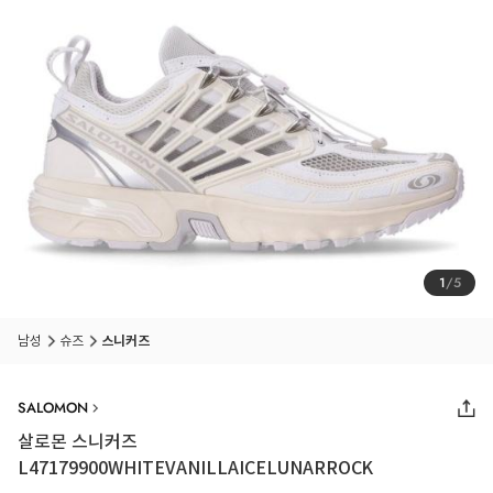
1
/
5
품절 임박
상품입니다
남성
슈즈
스니커즈
SALOMON
살로몬 스니커즈
L47179900WHITEVANILLAICELUNARROCK