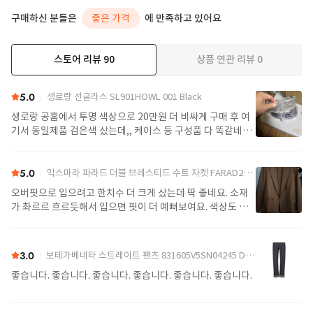
구매하신 분들은
좋은 가격
에 만족하고 있어요
스토어 리뷰
90
상품 연관 리뷰
0
더보기
5.0
생로랑 선글라스 SL901HOWL 001 Black
생로랑 공홈에서 투명 색상으로 20만원 더 비싸게 구매 후 여
기서 동일제품 검은색 샀는데,, 케이스 등 구성품 다 똑같네요
정품임!! 배송도 구매대행치고 빠른편
5.0
막스마라 파라드 더블 브레스티드 수트 자켓 FARAD2521046122600004 Camel
오버핏으로 입으려고 한치수 더 크게 샀는데 딱 좋네요. 소재
가 촤르르 흐르듯해서 입으면 핏이 더 예뻐보여요. 색상도 제
가 찾던 색이라 잘 구매했어요. 배송도 예정일에 맞춰 잘 받았
어요.
3.0
보테가베네타 스트레이트 팬츠 831605V5SN04245 Denim
좋습니다. 좋습니다. 좋습니다. 좋습니다. 좋습니다. 좋습니다.