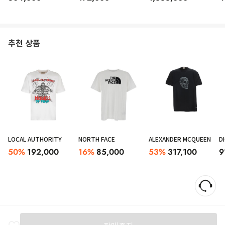
추천 상품
LOCAL AUTHORITY
NORTH FACE
ALEXANDER MCQUEEN
D
50
%
192,000
16
%
85,000
53
%
317,100
9