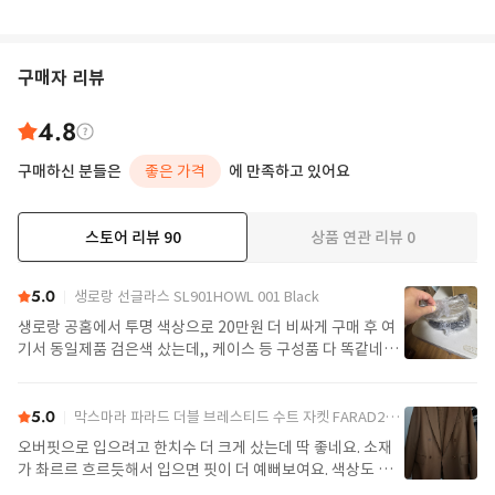
구매자 리뷰
4.8
구매하신 분들은
좋은 가격
에 만족하고 있어요
스토어 리뷰
90
상품 연관 리뷰
0
더보기
5.0
생로랑 선글라스 SL901HOWL 001 Black
생로랑 공홈에서 투명 색상으로 20만원 더 비싸게 구매 후 여
기서 동일제품 검은색 샀는데,, 케이스 등 구성품 다 똑같네요
정품임!! 배송도 구매대행치고 빠른편
5.0
막스마라 파라드 더블 브레스티드 수트 자켓 FARAD2521046122600004 Camel
오버핏으로 입으려고 한치수 더 크게 샀는데 딱 좋네요. 소재
가 촤르르 흐르듯해서 입으면 핏이 더 예뻐보여요. 색상도 제
가 찾던 색이라 잘 구매했어요. 배송도 예정일에 맞춰 잘 받았