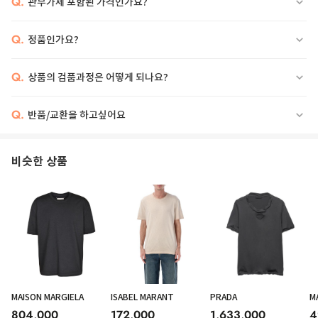
Q.
관부가세 포함된 가격인가요?
Q.
정품인가요?
Q.
상품의 검품과정은 어떻게 되나요?
Q.
반품/교환을 하고싶어요
COTTON MISCHIEF T-SHIRT - crew neck - front print - front kangaroo
pocket - the model wears size l
비슷한 상품
MAISON MARGIELA
ISABEL MARANT
PRADA
M
804,000
172,000
1,633,000
4