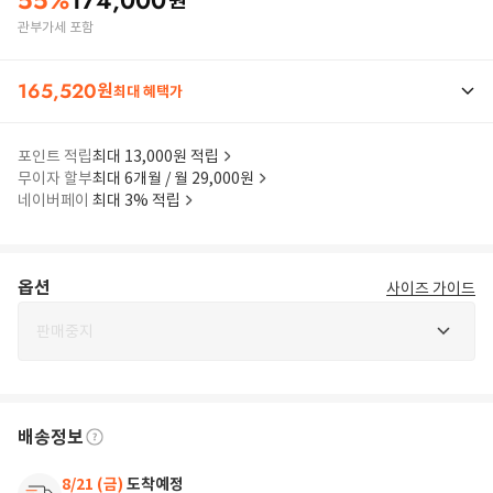
55
%
174,000
원
관부가세 포함
165,520
원
최대 혜택가
포인트 적립
최대 13,000원 적립
무이자 할부
최대 6개월 / 월 29,000원
네이버페이
최대 3% 적립
옵션
사이즈 가이드
판매중지
배송정보
8/21 (금)
도착예정