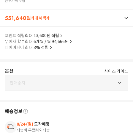
관부가세 포함
551,640
원
최대 혜택가
포인트 적립
최대 13,600원 적립
무이자 할부
최대 6개월 / 월 94,666원
네이버페이
최대 3% 적립
옵션
사이즈 가이드
판매중지
배송정보
8/24 (월)
도착예정
배송비 무료
해외배송