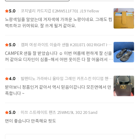
더보기
5.0
코치넬리 카드지갑 E2MW511F701 J19 Yellow
노랑색일줄 알았는데 겨자색에 가까운 노랑이네요. 그래도 컴
팩트하고 귀여워요. 잘 쓰게 될거 같아요.
5.0
캠퍼 여성 라이트 이슬라 샌들 K201871 002 RIGHT ISLA 0 Black
CAMPER 샌들 잘 받았습니다 ☺️ 이번 여름에 편하게 잘 신을
꺼 같아요 디자인이 심플~해서 어떤 옷이든 다 잘 어울려서 좋
아요>_<
4.0
발렌티노 가라바니 올타임 그레인 카프스킨 미디엄 핸드백 7W2B0R22IMZ 0NO Black
받아보니 정품인거 같아서 역시 믿음이갑니다 모든면에서 만
족합니다 ~
5.0
미쓰 스트레이트 팬츠 25WM19L 302 20 Sand
면이 좋습니다 만족해요 핏도