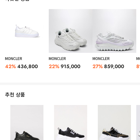
MONCLER
MONCLER
MONCLER
M
42
%
436,800
22
%
915,000
27
%
859,000
8
추천 상품