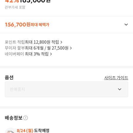
42
%
165,000
원
관부가세 포함
156,700
원
최대 혜택가
포인트 적립
최대 12,800원 적립
무이자 할부
최대 6개월 / 월 27,500원
네이버페이
최대 3% 적립
옵션
사이즈 가이드
판매중지
배송정보
8/24 (월)
도착예정