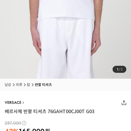
1
/
3
남성
의류
탑
반팔 티셔츠
VERSACE
베르사체 반팔 티셔츠 76GAHT00CJ00T G03
287,000