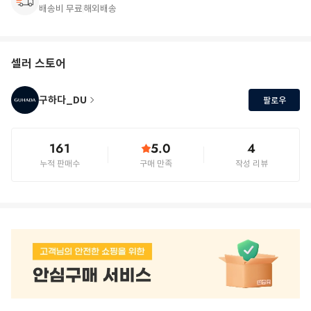
배송비 무료
해외배송
셀러 스토어
구하다_DU
팔로우
161
5.0
4
누적 판매수
구매 만족
작성 리뷰