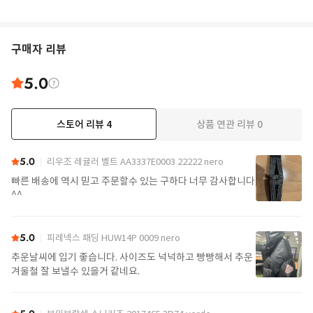
구매자 리뷰
5.0
스토어 리뷰
4
상품 연관 리뷰
0
5.0
리우조 레귤러 벨트 AA3337E0003 22222 nero
빠른 배송에 역시 믿고 주문할수 있는 구하다 너무 감사합니다
^^
5.0
피레넥스 패딩 HUW14P 0009 nero
추운날씨에 입기 좋습니다. 사이즈도 넉넉하고 빵빵해서 추운
겨울철 잘 보낼수 있을거 같네요.