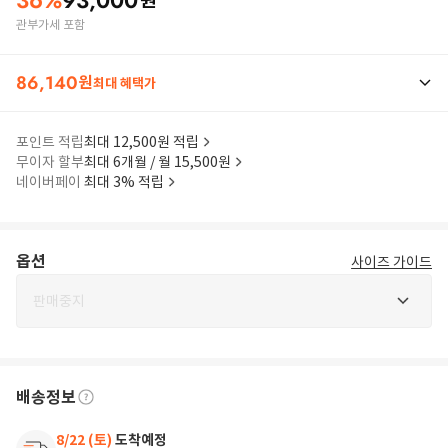
36
%
93,000
원
관부가세 포함
86,140
원
최대 혜택가
포인트 적립
최대 12,500원 적립
무이자 할부
최대 6개월 / 월 15,500원
네이버페이
최대 3% 적립
옵션
사이즈 가이드
판매중지
배송정보
8/22 (토)
도착예정