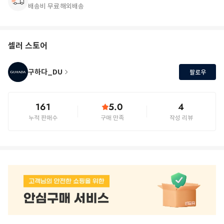
배송비 무료
해외배송
셀러 스토어
구하다_DU
팔로우
161
5.0
4
누적 판매수
구매 만족
작성 리뷰