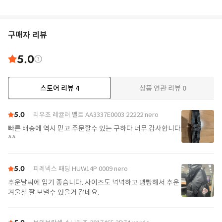
구매자 리뷰
5.0
스토어 리뷰
4
상품 연관 리뷰
0
5.0
리우조 레귤러 벨트 AA3337E0003 22222 nero
빠른 배송에 역시 믿고 주문할수 있는 구하다 너무 감사합니다
^^
5.0
피레넥스 패딩 HUW14P 0009 nero
추운날씨에 입기 좋습니다. 사이즈도 넉넉하고 빵빵해서 추운
겨울철 잘 보낼수 있을거 같네요.