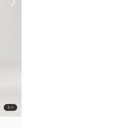
1
/
4