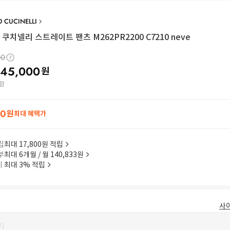
 CUCINELLI
쿠치넬리 스트레이트 팬츠 M262PR2200 C7210 neve
00
45,000
원
함
00
원
최대 혜택가
립
최대 17,800원 적립
부
최대 6개월 / 월 140,833원
이
최대 3% 적립
사
지