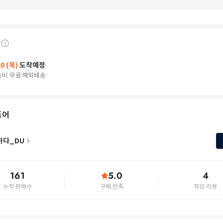
20 (목)
도착예정
송비 무료
해외배송
토어
하다_DU
161
5.0
4
누적 판매수
구매 만족
작성 리뷰