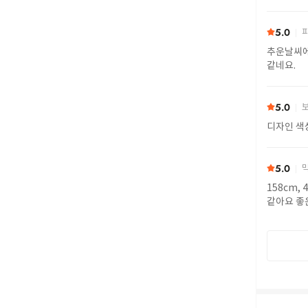
5.0
피
추운날씨에
같네요.
5.0
보
디자인 색
5.0
막
158cm,