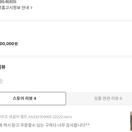
8646806
상품고시정보 안내
00,000
원
리뷰
스토어 리뷰
4
상품 연관 리뷰
0
우조 레귤러 벨트 AA3337E0003 22222 nero
에 역시 믿고 주문할수 있는 구하다 너무 감사합니다^^