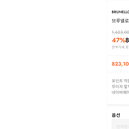
BRUNELLO
브루넬로 
1,623,0
47
%
8
관부가세 포
823,1
포인트 적
무이자 할
네이버페
옵션
판매중