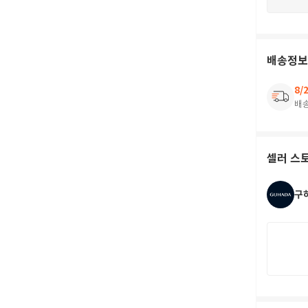
배송정보
8/
배
셀러 스
구