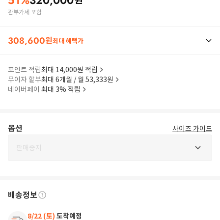
51
%
320,000
원
관부가세 포함
308,600
원
최대 혜택가
포인트 적립
최대 14,000원 적립
무이자 할부
최대 6개월 / 월 53,333원
네이버페이
최대 3% 적립
옵션
사이즈 가이드
판매중지
배송정보
8/22 (토)
도착예정