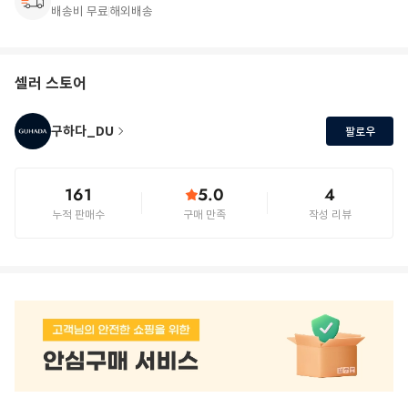
배송비 무료
해외배송
셀러 스토어
구하다_DU
팔로우
161
5.0
4
누적 판매수
구매 만족
작성 리뷰