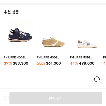
추천 상품
PHILIPPE MODEL
PHILIPPE MODEL
PHILIPPE MODEL
P
39
%
383,300
50
%
361,000
41
%
498,000
4
판매중지