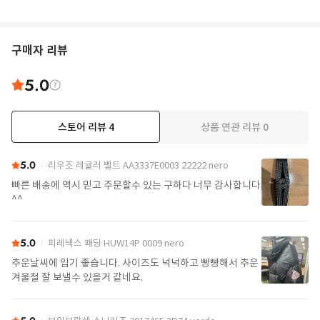
구매자 리뷰
5.0
스토어 리뷰
4
상품 연관 리뷰
0
5.0
리우조 레귤러 벨트 AA3337E0003 22222 nero
빠른 배송에 역시 믿고 주문할수 있는 구하다 너무 감사합니다
^^
5.0
피레넥스 패딩 HUW14P 0009 nero
추운날씨에 입기 좋습니다. 사이즈도 넉넉하고 빵빵해서 추운
겨울철 잘 보낼수 있을거 같네요.