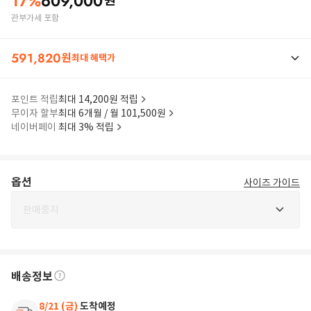
17
%
609,000
원
관부가세 포함
591,820
원
최대 혜택가
포인트 적립
최대 14,200원 적립
무이자 할부
최대 6개월 / 월 101,500원
네이버페이
최대 3% 적립
옵션
사이즈 가이드
판매중지
배송정보
8/21 (금)
도착예정