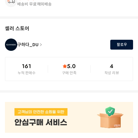
배송비 무료
해외배송
셀러 스토어
구하다_DU
팔로우
161
5.0
4
누적 판매수
구매 만족
작성 리뷰