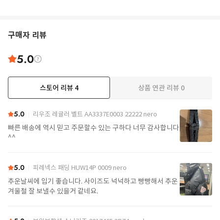
구매자 리뷰
5.0
스토어 리뷰
4
상품 연관 리뷰
0
5.0
리우조 레귤러 벨트 AA3337E0003 22222 nero
빠른 배송에 역시 믿고 주문할수 있는 구하다 너무 감사합니다
^^
5.0
피레넥스 패딩 HUW14P 0009 nero
추운날씨에 입기 좋습니다. 사이즈도 넉넉하고 빵빵해서 추운
겨울철 잘 보낼수 있을거 같네요.