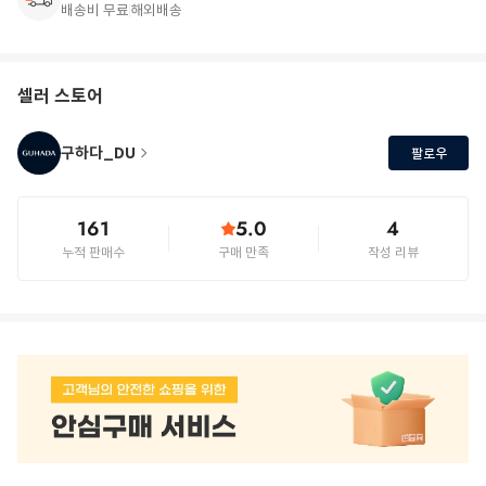
배송비 무료
해외배송
셀러 스토어
구하다_DU
팔로우
161
5.0
4
누적 판매수
구매 만족
작성 리뷰