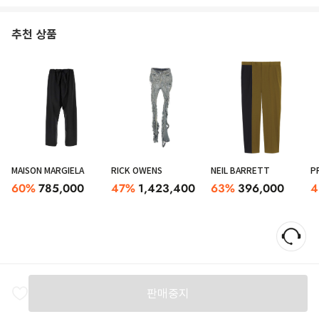
추천 상품
MAISON MARGIELA
RICK OWENS
NEIL BARRETT
P
60
%
785,000
47
%
1,423,400
63
%
396,000
4
판매중지