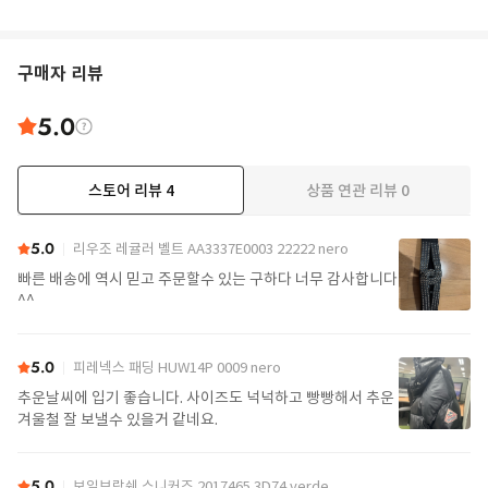
구매자 리뷰
5.0
스토어 리뷰
4
상품 연관 리뷰
0
5.0
리우조 레귤러 벨트 AA3337E0003 22222 nero
빠른 배송에 역시 믿고 주문할수 있는 구하다 너무 감사합니다
^^
5.0
피레넥스 패딩 HUW14P 0009 nero
추운날씨에 입기 좋습니다. 사이즈도 넉넉하고 빵빵해서 추운
겨울철 잘 보낼수 있을거 같네요.
5.0
보일브랑쉐 스니커즈 2017465 3D74 verde