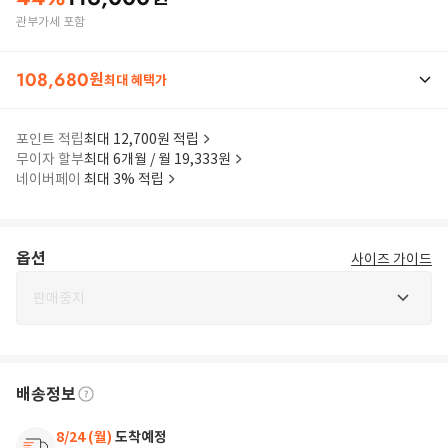
관부가세 포함
108,680
원
최대 혜택가
포인트 적립
최대 12,700원 적립
무이자 할부
최대 6개월 / 월 19,333원
네이버페이
최대 3% 적립
옵션
사이즈 가이드
판매중지
배송정보
8/24 (월)
도착예정