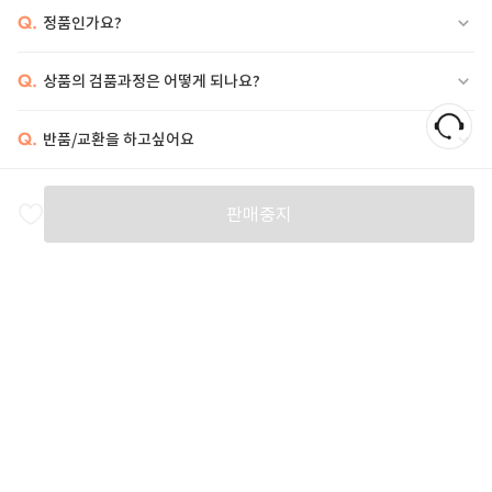
Q.
정품인가요?
Q.
상품의 검품과정은 어떻게 되나요?
Q.
반품/교환을 하고싶어요
비슷한 상품
판매중지
BALENCIAGA
ACNE STUDIOS
ACNE STUDIOS
B
53
%
1,966,000
50
%
396,000
484,000
1