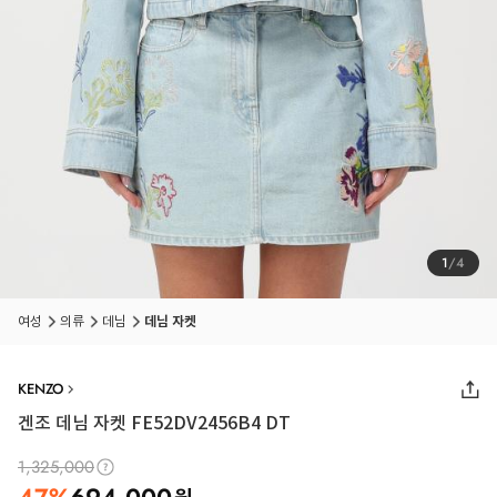
1
/
4
여성
의류
데님
데님 자켓
KENZO
겐조 데님 자켓 FE52DV2456B4 DT
1,325,000