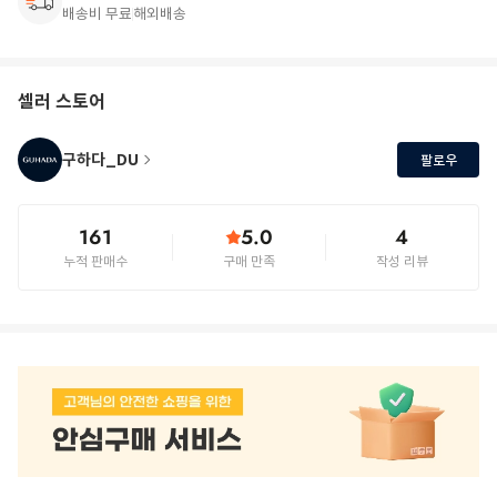
배송비 무료
해외배송
셀러 스토어
구하다_DU
팔로우
161
5.0
4
누적 판매수
구매 만족
작성 리뷰