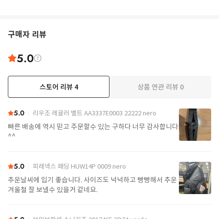
구매자 리뷰
5.0
스토어 리뷰
4
상품 연관 리뷰
0
5.0
리우조 레귤러 벨트 AA3337E0003 22222 nero
빠른 배송에 역시 믿고 주문할수 있는 구하다 너무 감사합니다
^^
5.0
피레넥스 패딩 HUW14P 0009 nero
추운날씨에 입기 좋습니다. 사이즈도 넉넉하고 빵빵해서 추운
겨울철 잘 보낼수 있을거 같네요.