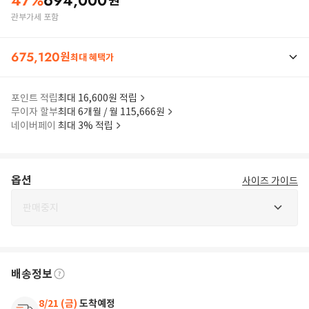
47
%
694,000
원
관부가세 포함
675,120
원
최대 혜택가
포인트 적립
최대 16,600원 적립
무이자 할부
최대 6개월 / 월 115,666원
네이버페이
최대 3% 적립
옵션
사이즈 가이드
판매중지
배송정보
8/21 (금)
도착예정