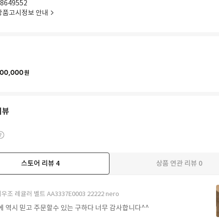
8649552
상품고시정보 안내
00,000
원
리뷰
스토어 리뷰
4
상품 연관 리뷰
0
우조 레귤러 벨트 AA3337E0003 22222 nero
에 역시 믿고 주문할수 있는 구하다 너무 감사합니다^^