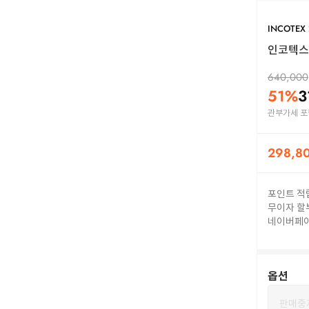
INCOTEX
인코텍스 스
640,000
51
%
3
관부가세 포
298,8
포인트 적
무이자 할
네이버페
옵션
판매중