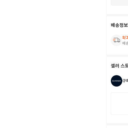
배송정보
8/
배
셀러 스
구