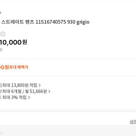
트레이트 팬츠 11S16740575 930 grigio
10,000
원
함
00
원
최대 혜택가
립
최대 13,800원 적립
부
최대 6개월 / 월 51,666원
이
최대 3% 적립
사
지