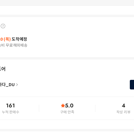
20 (목)
도착예정
송비 무료
해외배송
토어
하다_DU
161
5.0
4
누적 판매수
구매 만족
작성 리뷰