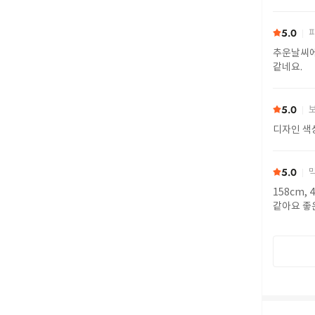
5.0
피
추운날씨에
같네요.
5.0
보
디자인 색
5.0
막
158cm,