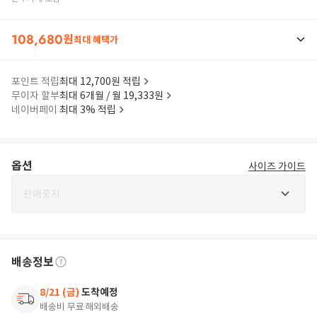
108,680
원
최대 혜택가
포인트 적립
최대 12,700원 적립
무이자 할부
최대 6개월 / 월 19,333원
네이버페이
최대 3% 적립
옵션
사이즈 가이드
판매중지
배송정보
8/21 (금)
도착예정
배송비 무료
해외배송