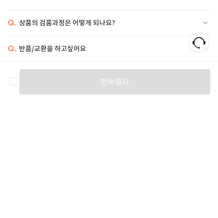
Q.
상품의 검품과정은 어떻게 되나요?
Q.
반품/교환을 하고싶어요
비슷한 상품
판매중지
RICK OWENS
J LINDEBERG
J LINDEBERG
J
47
%
1,423,400
130,000
125,000
1