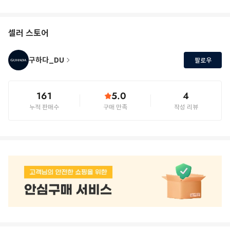
셀러 스토어
구하다_DU
팔로우
161
5.0
4
누적 판매수
구매 만족
작성 리뷰