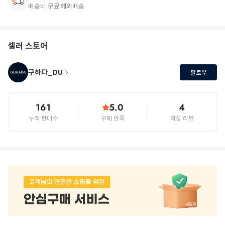
배송비 무료
해외배송
셀러 스토어
구하다_DU
팔로우
161
5.0
4
누적 판매수
구매 만족
작성 리뷰