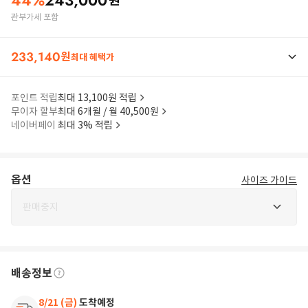
44
%
243,000
원
관부가세 포함
233,140
원
최대 혜택가
포인트 적립
최대 13,100원 적립
무이자 할부
최대 6개월 / 월 40,500원
네이버페이
최대 3% 적립
옵션
사이즈 가이드
판매중지
배송정보
8/21 (금)
도착예정