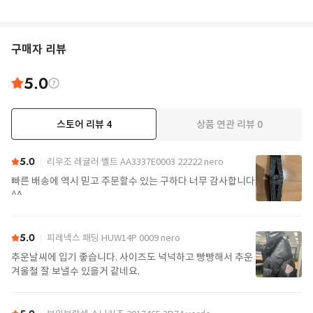
구매자 리뷰
5.0
스토어 리뷰
4
상품 연관 리뷰
0
5.0
리우조 레귤러 벨트 AA3337E0003 22222 nero
빠른 배송에 역시 믿고 주문할수 있는 구하다 너무 감사합니다
^^
5.0
피레넥스 패딩 HUW14P 0009 nero
추운날씨에 입기 좋습니다. 사이즈도 넉넉하고 빵빵해서 추운
겨울철 잘 보낼수 있을거 같네요.