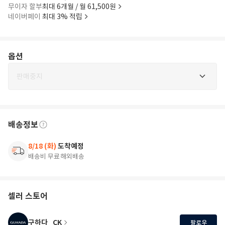
무이자 할부
최대 6개월 / 월 61,500원
네이버페이
최대 3% 적립
옵션
판매중지
배송정보
8/18 (화)
도착예정
배송비 무료
해외배송
셀러 스토어
구하다_CK
팔로우