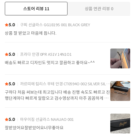
스토어 리뷰
11
상품 연관 리뷰
0
더보기
5.0
구찌 선글라스 GG1819S 001 BLACK GREY
상품 잘 받았고 마음에 듭니다.
5.0
프라다 안경 0PR A51V 14N1O1
배송도 빠르고 디자인도 멋지고 깔끔하고 좋아요~^^
5.0
까르띠에 림리스 무테 안경 CT0594O 002 SILVER SILVER TRANSPARENT
구하다 처음 써보는데 최고입니다 배송 진행 속도도 빠르고 진
행단계마다 빠르게 알람오고 검수영상까지 아주 꼼꼼하게 찍
어서 보내주셔서 싼가격에 편안하게 잘 구매했습니다. 또 구하
다에서 구매할게요
5.0
마우이짐 선글라스 NAAUAO 001
잘받았어요잘받았어요너무좋아요