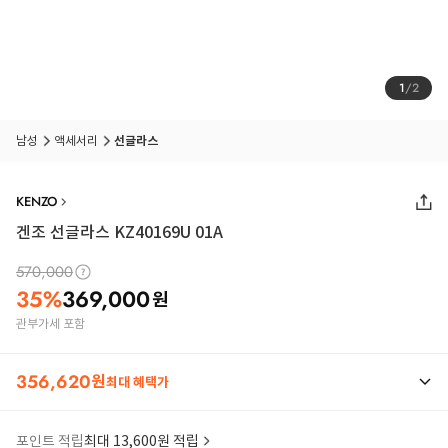
1
/
2
남성
액세서리
선글라스
KENZO
겐조 선글라스 KZ40169U 01A
570,000
35
%
369,000
원
관부가세 포함
356,620
원
최대 혜택가
포인트 적립
최대 13,600원 적립