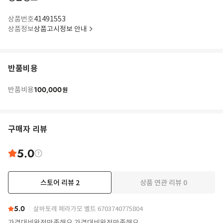
상품번호
41491553
상품정보
상품고시정보 안내
반품비용
100,000
반품비용
원
구매자 리뷰
5.0
스토어 리뷰
2
상품 연관 리뷰
0
5.0
살바토레 페라가모 벨트 6703740775804
가격대비완전만족해요 가격대비완전만족해요