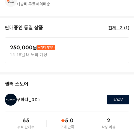
배송비 무료
해외배송
판매중인 동일 상품
전체보기(
1
)
250,000
원
구하다 최저가
14-18일 내 도착 예정
셀러 스토어
구하다_DZ
팔로우
65
5.0
2
누적 판매수
구매 만족
작성 리뷰