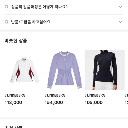
Q.
상품의 검품과정은 어떻게 되나요?
Q.
반품/교환을 하고싶어요
비슷한 상품
J LINDEBERG
J LINDEBERG
J LINDEBERG
J
118,000
154,000
105,000
1
'Camren' stretch fabric top with crew neck, long sleeves.
Colour
: White
Composition
: 95% polyester, 5% elastane
Country Of Manufacture
: Italy
Dimension
: Slim fit