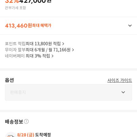
32
%
427,000
원
관부가세 포함
413,460
원
최대 혜택가
포인트 적립
최대 13,800원 적립
무이자 할부
최대 6개월 / 월 71,166원
네이버페이
최대 3% 적립
옵션
사이즈 가이드
판매중지
배송정보
8/28 (금)
도착예정